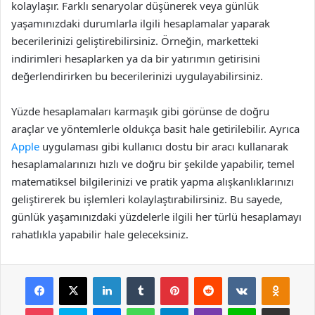
kolaylaşır. Farklı senaryolar düşünerek veya günlük
yaşamınızdaki durumlarla ilgili hesaplamalar yaparak
becerilerinizi geliştirebilirsiniz. Örneğin, marketteki
indirimleri hesaplarken ya da bir yatırımın getirisini
değerlendirirken bu becerilerinizi uygulayabilirsiniz.
Yüzde hesaplamaları karmaşık gibi görünse de doğru
araçlar ve yöntemlerle oldukça basit hale getirilebilir. Ayrıca
Apple
uygulaması gibi kullanıcı dostu bir aracı kullanarak
hesaplamalarınızı hızlı ve doğru bir şekilde yapabilir, temel
matematiksel bilgilerinizi ve pratik yapma alışkanlıklarınızı
geliştirerek bu işlemleri kolaylaştırabilirsiniz. Bu sayede,
günlük yaşamınızdaki yüzdelerle ilgili her türlü hesaplamayı
rahatlıkla yapabilir hale geleceksiniz.
Facebook
X
LinkedIn
Tumblr
Pinterest
Reddit
VKontakte
Odnok
Pocket
Skype
Messenger
WhatsApp
Telegram
Viber
Line
E-Posta ile payla