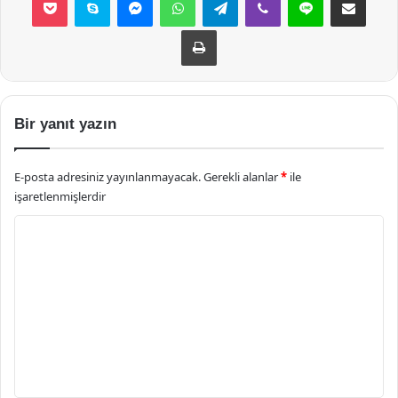
Yazdır
Bir yanıt yazın
E-posta adresiniz yayınlanmayacak.
Gerekli alanlar
*
ile
işaretlenmişlerdir
Y
o
r
u
m
*