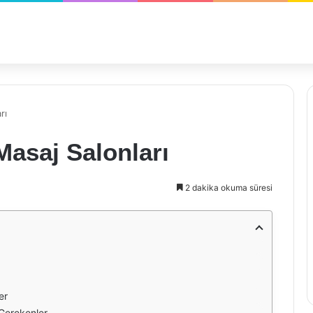
rı
Masaj Salonları
2 dakika okuma süresi
er
 Gerekenler