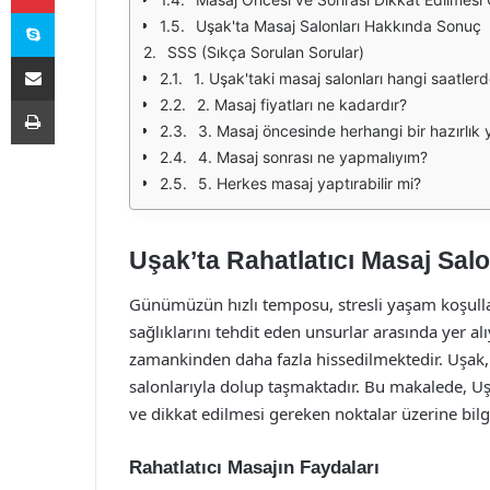
Skype
Uşak'ta Masaj Salonları Hakkında Sonuç
SSS (Sıkça Sorulan Sorular)
E-Posta ile paylaş
1. Uşak'taki masaj salonları hangi saatlerd
Yazdır
2. Masaj fiyatları ne kadardır?
3. Masaj öncesinde herhangi bir hazırlı
4. Masaj sonrası ne yapmalıyım?
5. Herkes masaj yaptırabilir mi?
Uşak’ta Rahatlatıcı Masaj Salo
Günümüzün hızlı temposu, stresli yaşam koşullar
sağlıklarını tehdit eden unsurlar arasında yer a
zamankinden daha fazla hissedilmektedir. Uşak, bu
salonlarıyla dolup taşmaktadır. Bu makalede, Uş
ve dikkat edilmesi gereken noktalar üzerine bilg
Rahatlatıcı Masajın Faydaları