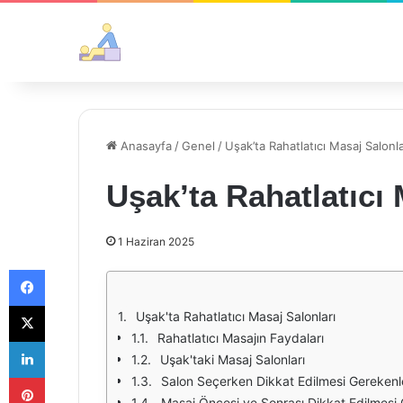
Anasayfa
/
Genel
/
Uşak’ta Rahatlatıcı Masaj Salonla
Uşak’ta Rahatlatıcı 
1 Haziran 2025
Facebook
X
Uşak'ta Rahatlatıcı Masaj Salonları
Rahatlatıcı Masajın Faydaları
LinkedIn
Uşak'taki Masaj Salonları
Pinterest
Salon Seçerken Dikkat Edilmesi Gerekenl
Masaj Öncesi ve Sonrası Dikkat Edilmesi