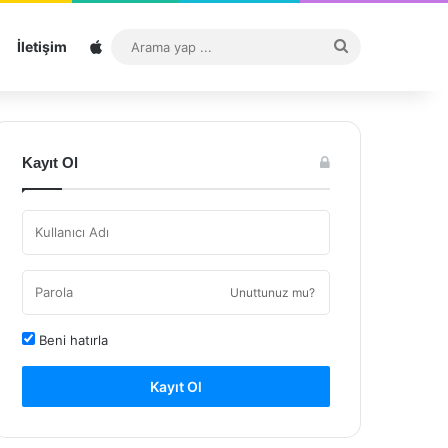
Sitemap
Arama
İletişim
yap
...
Kayıt Ol
Unuttunuz mu?
Beni hatırla
Kayıt Ol