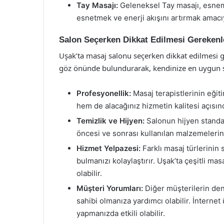
Tay Masajı:
Geleneksel Tay masajı, esneme
esnetmek ve enerji akışını artırmak amacıyl
Salon Seçerken Dikkat Edilmesi Gerekenl
Uşak’ta masaj salonu seçerken dikkat edilmesi 
göz önünde bulundurarak, kendinize en uygun sa
Profesyonellik:
Masaj terapistlerinin eğiti
hem de alacağınız hizmetin kalitesi açısınd
Temizlik ve Hijyen:
Salonun hijyen standar
öncesi ve sonrası kullanılan malzemelerin 
Hizmet Yelpazesi:
Farklı masaj türlerinin 
bulmanızı kolaylaştırır. Uşak’ta çeşitli mas
olabilir.
Müşteri Yorumları:
Diğer müşterilerin den
sahibi olmanıza yardımcı olabilir. İntern
yapmanızda etkili olabilir.