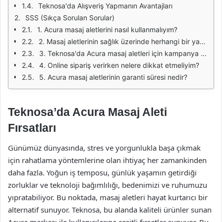
Teknosa'da Alışveriş Yapmanın Avantajları
SSS (Sıkça Sorulan Sorular)
1. Acura masaj aletlerini nasıl kullanmalıyım?
2. Masaj aletlerinin sağlık üzerinde herhangi bir yan etkisi var mı?
3. Teknosa'da Acura masaj aletleri için kampanya ve indirimler var mı?
4. Online sipariş verirken nelere dikkat etmeliyim?
5. Acura masaj aletlerinin garanti süresi nedir?
Teknosa’da Acura Masaj Aleti
Fırsatları
Günümüz dünyasında, stres ve yorgunlukla başa çıkmak
için rahatlama yöntemlerine olan ihtiyaç her zamankinden
daha fazla. Yoğun iş temposu, günlük yaşamın getirdiği
zorluklar ve teknoloji bağımlılığı, bedenimizi ve ruhumuzu
yıpratabiliyor. Bu noktada, masaj aletleri hayat kurtarıcı bir
alternatif sunuyor. Teknosa, bu alanda kaliteli ürünler sunan
Acura markası ile kullanıcılarına çeşitli fırsatlar sunuyor. Bu