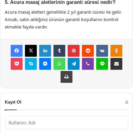
5. Acura masaj aletlerinin garanti süresi nedir?
Acura masaj aletleri genellikle 2 yıl garanti süresi ile gelir.
Ancak, satın aldığınız ürünün garanti koşullarını kontrol
etmekte fayda vardır.
Facebook
X
LinkedIn
Tumblr
Pinterest
Reddit
VKontakte
Odnok
Pocket
Skype
Messenger
WhatsApp
Telegram
Viber
Line
E-Posta ile payla
Yazdır
Kayıt Ol