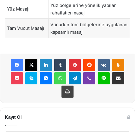
Yüz bölgelerine yönelik yapılan
Yüz Masajı
rahatlatıcı masaj
Vücudun tüm bölgelerine uygulanan
Tam Vücut Masajı
kapsamlı masaj
Facebook
X
LinkedIn
Tumblr
Pinterest
Reddit
VKontakte
Odnok
Pocket
Skype
Messenger
WhatsApp
Telegram
Viber
Line
E-Posta ile payla
Yazdır
Kayıt Ol