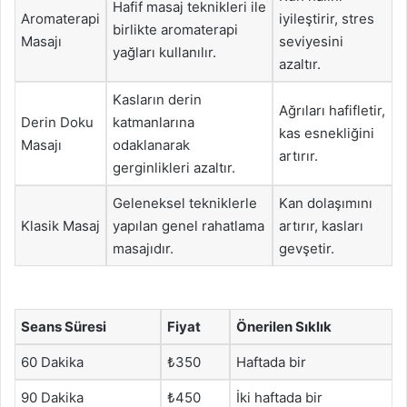
Hafif masaj teknikleri ile
Aromaterapi
iyileştirir, stres
birlikte aromaterapi
Masajı
seviyesini
yağları kullanılır.
azaltır.
Kasların derin
Ağrıları hafifletir,
Derin Doku
katmanlarına
kas esnekliğini
Masajı
odaklanarak
artırır.
gerginlikleri azaltır.
Geleneksel tekniklerle
Kan dolaşımını
Klasik Masaj
yapılan genel rahatlama
artırır, kasları
masajıdır.
gevşetir.
Seans Süresi
Fiyat
Önerilen Sıklık
60 Dakika
₺350
Haftada bir
90 Dakika
₺450
İki haftada bir