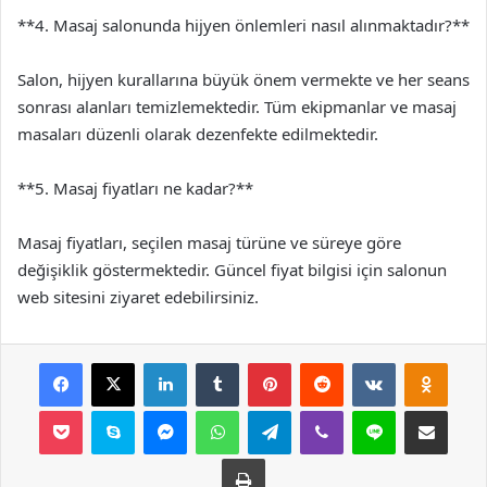
**4. Masaj salonunda hijyen önlemleri nasıl alınmaktadır?**
Salon, hijyen kurallarına büyük önem vermekte ve her seans
sonrası alanları temizlemektedir. Tüm ekipmanlar ve masaj
masaları düzenli olarak dezenfekte edilmektedir.
**5. Masaj fiyatları ne kadar?**
Masaj fiyatları, seçilen masaj türüne ve süreye göre
değişiklik göstermektedir. Güncel fiyat bilgisi için salonun
web sitesini ziyaret edebilirsiniz.
Facebook
X
LinkedIn
Tumblr
Pinterest
Reddit
VKontakte
Odnok
Pocket
Skype
Messenger
WhatsApp
Telegram
Viber
Line
E-Posta ile payla
Yazdır