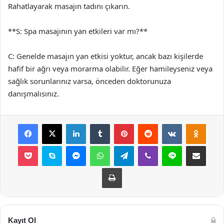
Rahatlayarak masajın tadını çıkarın.
**S: Spa masajının yan etkileri var mı?**
C: Genelde masajın yan etkisi yoktur, ancak bazı kişilerde
hafif bir ağrı veya morarma olabilir. Eğer hamileyseniz veya
sağlık sorunlarınız varsa, önceden doktorunuza
danışmalısınız.
Facebook
X
LinkedIn
Tumblr
Pinterest
Reddit
VKontakte
Odnok
Pocket
Skype
Messenger
WhatsApp
Telegram
Viber
Line
E-Posta ile payla
Yazdır
Kayıt Ol