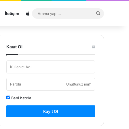
Sitemap
Arama
İletişim
yap
...
Kayıt Ol
Unuttunuz mu?
Beni hatırla
Kayıt Ol