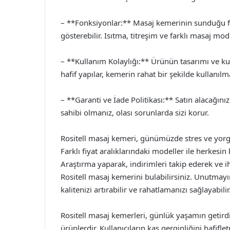
– **Fonksiyonlar:** Masaj kemerinin sunduğu fo
gösterebilir. Isıtma, titreşim ve farklı masaj modl
– **Kullanım Kolaylığı:** Ürünün tasarımı ve kul
hafif yapılar, kemerin rahat bir şekilde kullanılm
– **Garanti ve İade Politikası:** Satın alacağını
sahibi olmanız, olası sorunlarda sizi korur.
Rositell masaj kemeri, günümüzde stres ve yorgu
Farklı fiyat aralıklarındaki modeller ile herke
Araştırma yaparak, indirimleri takip ederek ve i
Rositell masaj kemerini bulabilirsiniz. Unutmay
kalitenizi artırabilir ve rahatlamanızı sağlayabilir
Rositell masaj kemerleri, günlük yaşamın getird
ürünlerdir. Kullanıcıların kas gerginliğini hafi