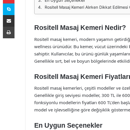
En Uygun Seçenekler
Skype
Rositell Masaj Kemeri Alırken Dikkat Edilmesi
E-Posta ile paylaş
Rositell Masaj Kemeri Nedir?
Yazdır
Rositell masaj kemeri, modern yaşamın getirdiği 
wellness ürünüdür. Bu kemer, vücut üzerindeki b
sahiptir. Kullanıcılar, bu ürünü günlük yaşamla
Genellikle sırt, bel ve boyun bölgelerinde etkilid
Rositell Masaj Kemeri Fiyatlar
Rositell masaj kemerleri, çeşitli modeller ve özel
Genellikle giriş seviyesi modeller, 300 TL ile 6
fonksiyonlu modellerin fiyatları 600 TL’den başl
model ve işlevselliğine göre değişiklik gösterme
En Uygun Seçenekler