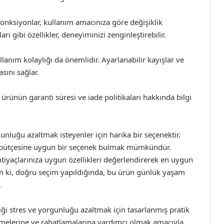
nksiyonlar, kullanım amacınıza göre değişiklik
arı gibi özellikler, deneyiminizi zenginleştirebilir.
lanım kolaylığı da önemlidir. Ayarlanabilir kayışlar ve
asını sağlar.
z ürünün garanti süresi ve iade politikaları hakkında bilgi
nluğu azaltmak isteyenler için harika bir seçenektir.
sin bütçesine uygun bir seçenek bulmak mümkündür.
htiyaçlarınıza uygun özellikleri değerlendirerek en uygun
ın ki, doğru seçim yapıldığında, bu ürün günlük yaşam
.
iği stres ve yorgunluğu azaltmak için tasarlanmış pratik
fletmelerine ve rahatlamalarına yardımcı olmak amacıyla,