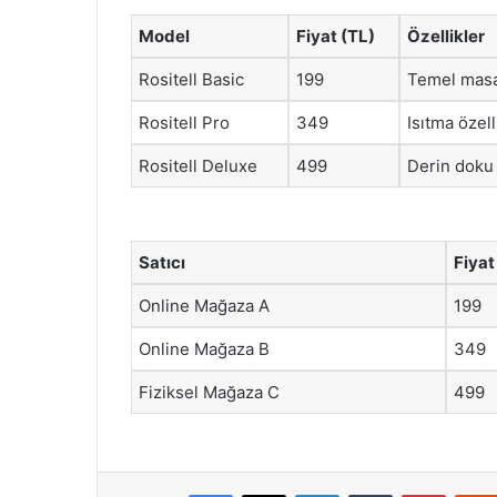
Model
Fiyat (TL)
Özellikler
Rositell Basic
199
Temel masaj
Rositell Pro
349
Isıtma özel
Rositell Deluxe
499
Derin doku 
Satıcı
Fiyat
Online Mağaza A
199
Online Mağaza B
349
Fiziksel Mağaza C
499
Facebook
X
LinkedIn
Tumblr
Pintere