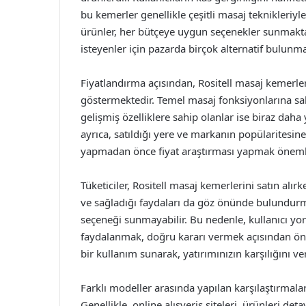
bu kemerler genellikle çeşitli masaj teknikleriyle 
ürünler, her bütçeye uygun seçenekler sunmakta
isteyenler için pazarda birçok alternatif bulunma
Fiyatlandırma açısından, Rositell masaj kemerle
göstermektedir. Temel masaj fonksiyonlarına sah
gelişmiş özelliklere sahip olanlar ise biraz daha 
ayrıca, satıldığı yere ve markanın popülaritesine
yapmadan önce fiyat araştırması yapmak önemli
Tüketiciler, Rositell masaj kemerlerini satın alır
ve sağladığı faydaları da göz önünde bulundurma
seçeneği sunmayabilir. Bu nedenle, kullanıcı yo
faydalanmak, doğru kararı vermek açısından önem
bir kullanım sunarak, yatırımınızın karşılığını ver
Farklı modeller arasında yapılan karşılaştırmalar
Genellikle, online alışveriş siteleri, ürünleri deta