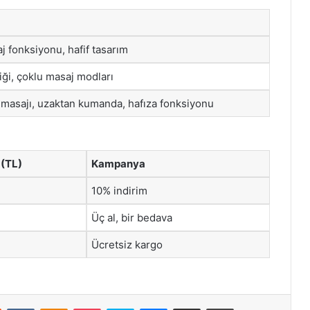
 fonksiyonu, hafif tasarım
liği, çoklu masaj modları
masajı, uzaktan kumanda, hafıza fonksiyonu
 (TL)
Kampanya
10% indirim
Üç al, bir bedava
Ücretsiz kargo
st
Reddit
VKontakte
Odnoklassniki
Pocket
Skype
Messenger
E-Posta ile paylaş
Yazdır