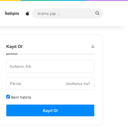
Sitemap
Arama
İletişim
yap
...
Kayıt Ol
Unuttunuz mu?
Beni hatırla
Kayıt Ol