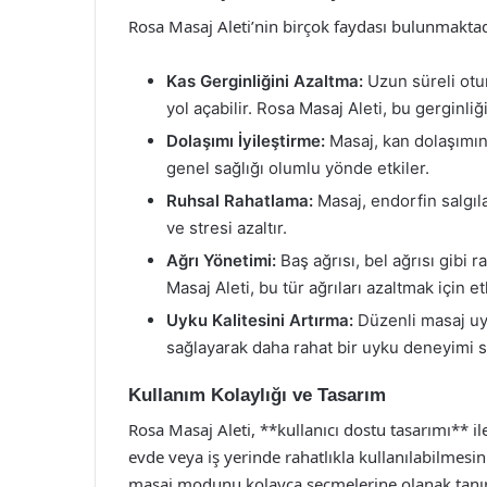
Rosa Masaj Aleti’nin birçok faydası bulunmaktadı
Kas Gerginliğini Azaltma:
Uzun süreli otur
yol açabilir. Rosa Masaj Aleti, bu gerginli
Dolaşımı İyileştirme:
Masaj, kan dolaşımını 
genel sağlığı olumlu yönde etkiler.
Ruhsal Rahatlama:
Masaj, endorfin salgıla
ve stresi azaltır.
Ağrı Yönetimi:
Baş ağrısı, bel ağrısı gibi r
Masaj Aleti, bu tür ağrıları azaltmak için et
Uyku Kalitesini Artırma:
Düzenli masaj uyg
sağlayarak daha rahat bir uyku deneyimi s
Kullanım Kolaylığı ve Tasarım
Rosa Masaj Aleti, **kullanıcı dostu tasarımı** ile
evde veya iş yerinde rahatlıkla kullanılabilmesini 
masaj modunu kolayca seçmelerine olanak tanır. F