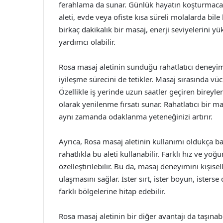
ferahlama da sunar. Günlük hayatın koşturmacas
aleti, evde veya ofiste kısa süreli molalarda bil
birkaç dakikalık bir masaj, enerji seviyelerini y
yardımcı olabilir.
Rosa masaj aletinin sunduğu rahatlatıcı deneyim
iyileşme sürecini de tetikler. Masaj sırasında vüc
Özellikle iş yerinde uzun saatler geçiren bireyl
olarak yenilenme fırsatı sunar. Rahatlatıcı bir 
aynı zamanda odaklanma yeteneğinizi artırır.
Ayrıca, Rosa masaj aletinin kullanımı oldukça bas
rahatlıkla bu aleti kullanabilir. Farklı hız ve yoğ
özelleştirilebilir. Bu da, masaj deneyimini kişise
ulaşmasını sağlar. İster sırt, ister boyun, isters
farklı bölgelerine hitap edebilir.
Rosa masaj aletinin bir diğer avantajı da taşınab