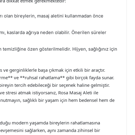
lara dikkat etmek gerekmektedir:
rı olan bireylerin, masaj aletini kullanmadan önce
mı, kaslarda ağrıya neden olabilir. Önerilen süreler
 temizliğine özen gösterilmelidir. Hijyen, sağlığınız için
e gerginliklerle başa çıkmak için etkili bir araçtır.
tirme** ve **ruhsal rahatlama** gibi birçok fayda sunar.
bireyin tercih edebileceği bir seçenek haline gelmiştir.
e stresi atmak istiyorsanız, Rosa Masaj Aleti ile
 Unutmayın, sağlıklı bir yaşam için hem bedensel hem de
 olduğu modern yaşamda bireylerin rahatlamasına
ın gevşemesini sağlarken, aynı zamanda zihinsel bir