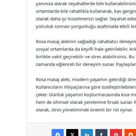
yanınıza alarak seyahatlerde bile kullanabilirsin
ortamlarda bile rahatlıkla kullanarak, kas gerginl
olarak daha iyi hissetmenizi sağlar. Seyahat ed
yolculuk sonrası yorgunluğu azaltmada etkili bir
Rosa masaj aletinin sağladığı rahatlatıcı deneyi
sosyal ortamlarda da keyifli hale getirilebilir. Ar
birlikte vakit geçirebilir ve stres atabilirsiniz. B
zamanda eğlenceli bir deneyim sunar. Paylaşılan
Rosa masaj aleti, modern yaşamın getirdiği stres 
Kullanıcıların ihtiyaçlarına göre özelleştirilebilen 
çeker. Günlük yaşamın koşturmacasında kısa mol
hem de zihinsel olarak yenilenme fırsatı sunar. R
olarak, stres yönetiminde önemli bir rol oynar.
Facebook
X
LinkedIn
Tumblr
Pintere