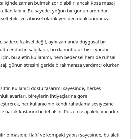
ı içinde zaman bulmak zor olabilir; ancak Rosa masaj
e kullanılabilir. Bu sayede, yoğun bir günün ardından
ükseltebilir ve zihinsel olarak yeniden odaklanmanıza
, sadece fiziksel değil, aynı zamanda duygusal bir
utta endorfin salgılanır, bu da mutluluk hissi yaratır.
er için, bu aletin kullanımı, hem bedensel hem de ruhsal
masaj, günün stresini geride bırakmanıza yardımcı olurken,
ittir. Kullanıcı dostu tasarımı sayesinde, herkes
unluk ayarları, bireylerin ihtiyaçlarına göre
lleştirerek, her kullanıcının kendi rahatlama seviyesine
e de bacak kaslarını hedef alsın, Rosa masaj aleti, vücudun
ilir olmasıdır. Hafif ve kompakt yapısı sayesinde, bu aleti