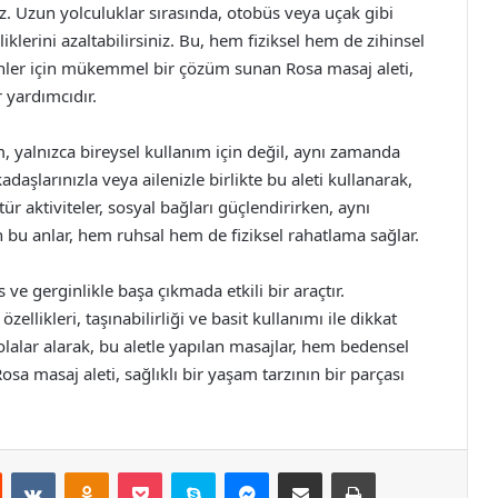
iz. Uzun yolculuklar sırasında, otobüs veya uçak gibi
iklerini azaltabilirsiniz. Bu, hem fiziksel hem de zihinsel
enler için mükemmel bir çözüm sunan Rosa masaj aleti,
 yardımcıdır.
m, yalnızca bireysel kullanım için değil, aynı zamanda
kadaşlarınızla veya ailenizle birlikte bu aleti kullanarak,
u tür aktiviteler, sosyal bağları güçlendirirken, aynı
 bu anlar, hem ruhsal hem de fiziksel rahatlama sağlar.
ve gerginlikle başa çıkmada etkili bir araçtır.
özellikleri, taşınabilirliği ve basit kullanımı ile dikkat
alar alarak, bu aletle yapılan masajlar, hem bedensel
osa masaj aleti, sağlıklı bir yaşam tarzının bir parçası
st
Reddit
VKontakte
Odnoklassniki
Pocket
Skype
Messenger
E-Posta ile paylaş
Yazdır