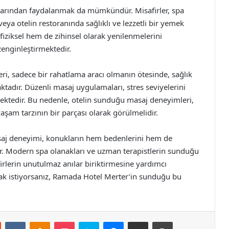
klarından faydalanmak da mümkündür. Misafirler, spa
eya otelin restoranında sağlıklı ve lezzetli bir yemek
fiziksel hem de zihinsel olarak yenilenmelerini
enginleştirmektedir.
i, sadece bir rahatlama aracı olmanın ötesinde, sağlık
tadır. Düzenli masaj uygulamaları, stres seviyelerini
mektedir. Bu nedenle, otelin sunduğu masaj deneyimleri,
yaşam tarzının bir parçası olarak görülmelidir.
saj deneyimi, konukların hem bedenlerini hem de
dır. Modern spa olanakları ve uzman terapistlerin sunduğu
firlerin unutulmaz anılar biriktirmesine yardımcı
pmak istiyorsanız, Ramada Hotel Merter’in sunduğu bu
st
Reddit
VKontakte
Odnoklassniki
Pocket
Skype
Messenger
E-Posta ile paylaş
Yazdır