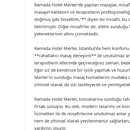
Ramada Hotel Merter’de yapılan masajlar, misafi
masajın kalitesini ve terapistlerin profesyonell
doğmuş gibi hissettim,”** diyen bir misafir, bu
belirtmiştir. Diğer misafirler de, otelin sunduğu
yeteneklerinin altını çizmektedir.
Ramada Hotel Merter, İstanbul’da hem konforlu
**rahatlatıcı masaj deneyimi** ile unutulmaz an
terapistlerin ellerinde geçireceğiniz zaman, bede
Eğer siz de kendinize bir iyilik yapmak ve huzu
Merter’in sunduğu masaj hizmetlerini mutlaka d
zihinsel olarak da sizi tazeleyecek ve yenileyecek
Ramada Hotel Merter, konuklarına sunduğu rahat
fırsatı sunuyor. Bu otel, modern tasarımı ve kon
hizmetleri ile de misafirlerine unutulmaz anlar 
hem de zihinsel olarak yenilenmenizi sağlarken,
yardımcı oluyor.