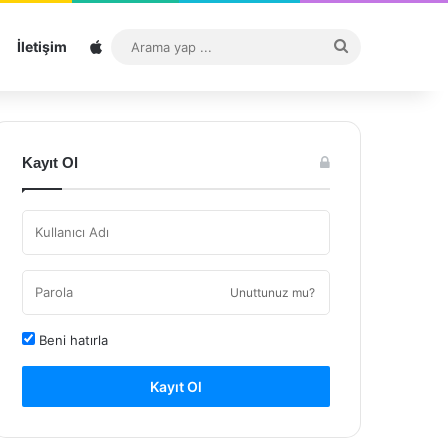
Sitemap
Arama
İletişim
yap
...
Kayıt Ol
Unuttunuz mu?
Beni hatırla
Kayıt Ol