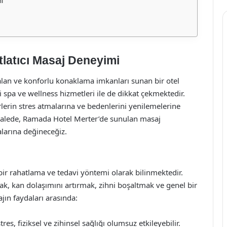
i
latıcı Masaj Deneyimi
alan ve konforlu konaklama imkanları sunan bir otel
i spa ve wellness hizmetleri ile de dikkat çekmektedir.
rlerin stres atmalarına ve bedenlerini yenilemelerine
kalede, Ramada Hotel Merter’de sunulan masaj
larına değineceğiz.
 bir rahatlama ve tedavi yöntemi olarak bilinmektedir.
mak, kan dolaşımını artırmak, zihni boşaltmak ve genel bir
jın faydaları arasında:
s, fiziksel ve zihinsel sağlığı olumsuz etkileyebilir.