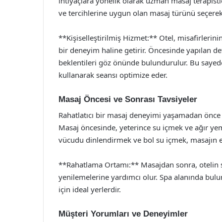
ihtiyaçlara yönelik olarak uzman masaj terapistle
ve tercihlerine uygun olan masaj türünü seçerek k
**Kişiselleştirilmiş Hizmet:** Otel, misafirlerinin
bir deneyim haline getirir. Öncesinde yapılan de
beklentileri göz önünde bulundurulur. Bu sayede,
kullanarak seansı optimize eder.
Masaj Öncesi ve Sonrası Tavsiyeler
Rahatlatıcı bir masaj deneyimi yaşamadan önce v
Masaj öncesinde, yeterince su içmek ve ağır y
vücudu dinlendirmek ve bol su içmek, masajın etk
**Rahatlama Ortamı:** Masajdan sonra, otelin s
yenilemelerine yardımcı olur. Spa alanında bul
için ideal yerlerdir.
Müşteri Yorumları ve Deneyimler