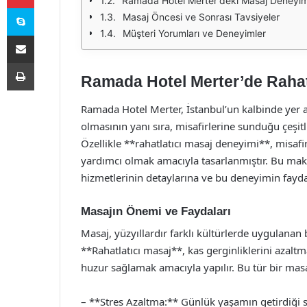
Ramada Hotel Merter'deki Masaj Deneyim
Skype
Masaj Öncesi ve Sonrası Tavsiyeler
Müşteri Yorumları ve Deneyimler
E-Posta ile paylaş
Yazdır
Ramada Hotel Merter’de Rahat
Ramada Hotel Merter, İstanbul’un kalbinde yer 
olmasının yanı sıra, misafirlerine sunduğu çeşitl
Özellikle **rahatlatıcı masaj deneyimi**, misafi
yardımcı olmak amacıyla tasarlanmıştır. Bu ma
hizmetlerinin detaylarına ve bu deneyimin fayda
Masajın Önemi ve Faydaları
Masaj, yüzyıllardır farklı kültürlerde uygulanan
**Rahatlatıcı masaj**, kas gerginliklerini azalt
huzur sağlamak amacıyla yapılır. Bu tür bir masa
– **Stres Azaltma:** Günlük yaşamın getirdiği stre