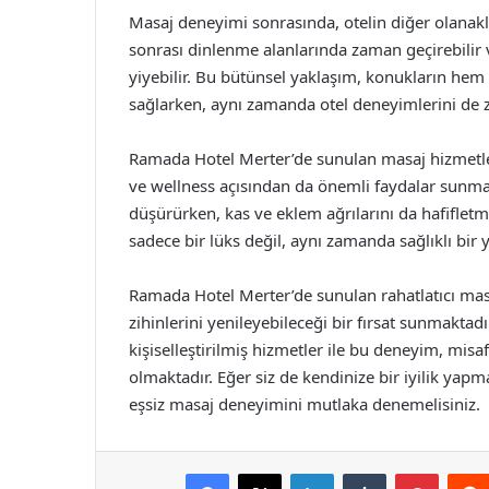
Masaj deneyimi sonrasında, otelin diğer olana
sonrası dinlenme alanlarında zaman geçirebilir v
yiyebilir. Bu bütünsel yaklaşım, konukların hem 
sağlarken, aynı zamanda otel deneyimlerini de z
Ramada Hotel Merter’de sunulan masaj hizmetler
ve wellness açısından da önemli faydalar sunmak
düşürürken, kas ve eklem ağrılarını da hafiflet
sadece bir lüks değil, aynı zamanda sağlıklı bir 
Ramada Hotel Merter’de sunulan rahatlatıcı ma
zihinlerini yenileyebileceği bir fırsat sunmakta
kişiselleştirilmiş hizmetler ile bu deneyim, misa
olmaktadır. Eğer siz de kendinize bir iyilik ya
eşsiz masaj deneyimini mutlaka denemelisiniz.
Facebook
X
LinkedIn
Tumblr
Pintere