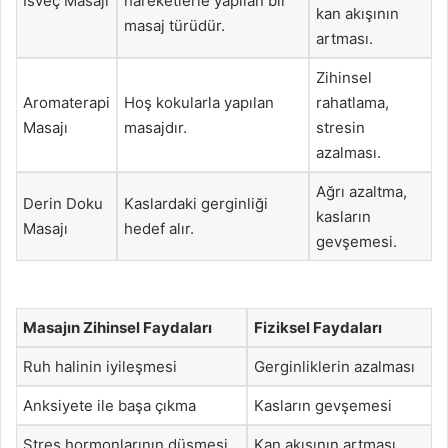
İsveç Masajı
hareketlerle yapılan bir
kan akışının
masaj türüdür.
artması.
Zihinsel
Aromaterapi
Hoş kokularla yapılan
rahatlama,
Masajı
masajdır.
stresin
azalması.
Ağrı azaltma,
Derin Doku
Kaslardaki gerginliği
kasların
Masajı
hedef alır.
gevşemesi.
Masajın Zihinsel Faydaları
Fiziksel Faydaları
Ruh halinin iyileşmesi
Gerginliklerin azalması
Anksiyete ile başa çıkma
Kasların gevşemesi
Stres hormonlarının düşmesi
Kan akışının artması