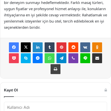
bir deneyim sunmayı hedeflemektedir. Farklı masaj türleri,
uygun fiyatlar ve profesyonel hizmet anlayışı ile, konukların
ihtiyaçlarına en iyi şekilde cevap vermektedir. Rahatlamak ve
yenilenmek isteyenler için bu otel, tercih edilebilecek en iyi
seçeneklerden biridir.
Facebook
X
LinkedIn
Tumblr
Pinterest
Reddit
VKontakte
Odnok
Pocket
Skype
Messenger
WhatsApp
Telegram
Viber
Line
E-Posta ile payla
Yazdır
Kayıt Ol