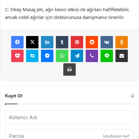
C: Okey Masaj Jeli, ağrı kesici etkisi ile ağrıları hafifletebilir,
ancak ciddi ağrılar için doktorunuza danışmanız önerilir.
Facebook
X
LinkedIn
Tumblr
Pinterest
Reddit
VKontakte
Odnok
Pocket
Skype
Messenger
WhatsApp
Telegram
Viber
Line
E-Posta ile payla
Yazdır
Kayıt Ol
Unuttunuz mu?