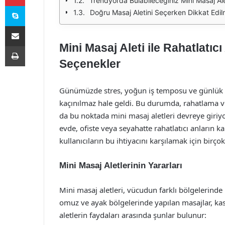
Trendyol’da Bulabileceğiniz Mini Masaj Ale
Skype
Doğru Masaj Aletini Seçerken Dikkat Edil
E-Posta ile paylaş
Mini Masaj Aleti ile Rahatlatı
Yazdır
Seçenekler
Günümüzde stres, yoğun iş temposu ve günlük ya
kaçınılmaz hale geldi. Bu durumda, rahatlama 
da bu noktada mini masaj aletleri devreye giriyor
evde, ofiste veya seyahatte rahatlatıcı anların ka
kullanıcıların bu ihtiyacını karşılamak için birço
Mini Masaj Aletlerinin Yararları
Mini masaj aletleri, vücudun farklı bölgelerinde
omuz ve ayak bölgelerinde yapılan masajlar, kas g
aletlerin faydaları arasında şunlar bulunur: