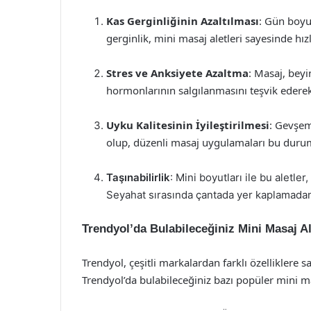
Kas Gerginliğinin Azaltılması
: Gün boyu 
gerginlik, mini masaj aletleri sayesinde hızla
Stres ve Anksiyete Azaltma
: Masaj, bey
hormonlarının salgılanmasını teşvik ederek r
Uyku Kalitesinin İyileştirilmesi
: Gevşeme
olup, düzenli masaj uygulamaları bu durum
Taşınabilirlik
: Mini boyutları ile bu aletler
Seyahat sırasında çantada yer kaplamadan 
Trendyol’da Bulabileceğiniz Mini Masaj Al
Trendyol, çeşitli markalardan farklı özelliklere s
Trendyol’da bulabileceğiniz bazı popüler mini ma