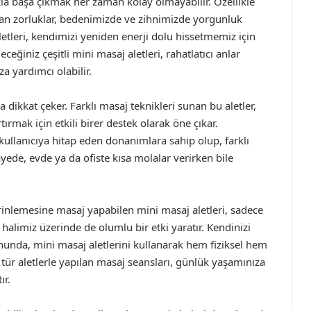
kla başa çıkmak her zaman kolay olmayabilir. Özellikle
an zorluklar, bedenimizde ve zihnimizde yorgunluk
letleri, kendimizi yeniden enerji dolu hissetmemiz için
ğiniz çeşitli mini masaj aletleri, rahatlatıcı anlar
 yardımcı olabilir.
a dikkat çeker. Farklı masaj teknikleri sunan bu aletler,
ırmak için etkili birer destek olarak öne çıkar.
 kullanıcıya hitap eden donanımlara sahip olup, farklı
ayede, evde ya da ofiste kısa molalar verirken bile
inlemesine masaj yapabilen mini masaj aletleri, sadece
alimiz üzerinde de olumlu bir etki yaratır. Kendinizi
nunda, mini masaj aletlerini kullanarak hem fiziksel hem
 tür aletlerle yapılan masaj seansları, günlük yaşamınıza
ır.