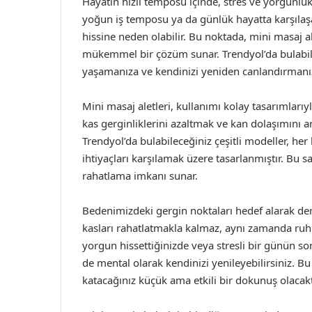
Hayatın hızlı temposu içinde, stres ve yorgunlu
yoğun iş temposu ya da günlük hayatta karşılaş
hissine neden olabilir. Bu noktada, mini masaj a
mükemmel bir çözüm sunar. Trendyol’da bulabilece
yaşamanıza ve kendinizi yeniden canlandırmanıza
Mini masaj aletleri, kullanımı kolay tasarımlarıyl
kas gerginliklerini azaltmak ve kan dolaşımını art
Trendyol’da bulabileceğiniz çeşitli modeller, her
ihtiyaçları karşılamak üzere tasarlanmıştır. Bu s
rahatlama imkanı sunar.
Bedenimizdeki gergin noktaları hedef alarak der
kasları rahatlatmakla kalmaz, aynı zamanda ruh h
yorgun hissettiğinizde veya stresli bir günün so
de mental olarak kendinizi yenileyebilirsiniz. Bu
katacağınız küçük ama etkili bir dokunuş olacakt