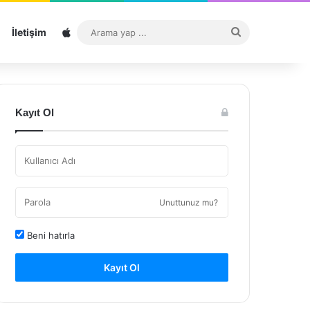
Sitemap
Arama
İletişim
yap
...
Kayıt Ol
Unuttunuz mu?
Beni hatırla
Kayıt Ol