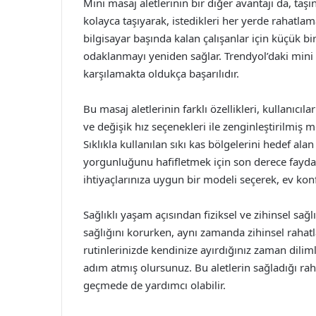
Mini masaj aletlerinin bir diğer avantajı da, taşın
kolayca taşıyarak, istedikleri her yerde rahatlama
bilgisayar başında kalan çalışanlar için küçük b
odaklanmayı yeniden sağlar. Trendyol’daki mini m
karşılamakta oldukça başarılıdır.
Bu masaj aletlerinin farklı özellikleri, kullanıcıla
ve değişik hız seçenekleri ile zenginleştirilmiş m
Sıklıkla kullanılan sıkı kas bölgelerini hedef al
yorgunluğunu hafifletmek için son derece faydalı
ihtiyaçlarınıza uygun bir modeli seçerek, ev ko
Sağlıklı yaşam açısından fiziksel ve zihinsel sa
sağlığını korurken, aynı zamanda zihinsel rahatl
rutinlerinizde kendinize ayırdığınız zaman diliml
adım atmış olursunuz. Bu aletlerin sağladığı rah
geçmede de yardımcı olabilir.