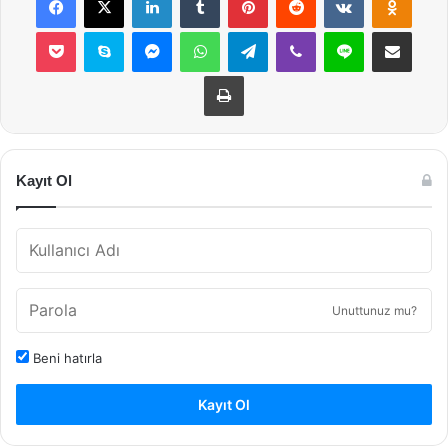
Pocket
Skype
Messenger
WhatsApp
Telegram
Viber
Line
E-Posta ile payla
Yazdır
Kayıt Ol
Unuttunuz mu?
Beni hatırla
Kayıt Ol