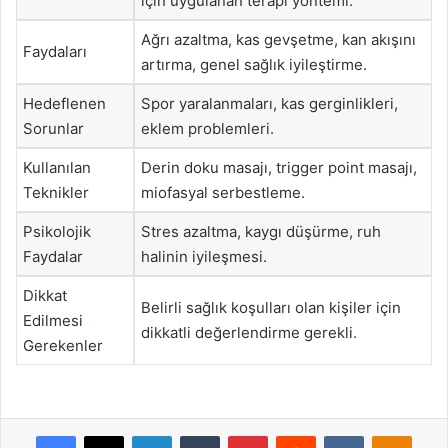
için uygulanan terapi yöntemi.
Ağrı azaltma, kas gevşetme, kan akışını
Faydaları
artırma, genel sağlık iyileştirme.
Hedeflenen
Spor yaralanmaları, kas gerginlikleri,
Sorunlar
eklem problemleri.
Kullanılan
Derin doku masajı, trigger point masajı,
Teknikler
miofasyal serbestleme.
Psikolojik
Stres azaltma, kaygı düşürme, ruh
Faydalar
halinin iyileşmesi.
Dikkat
Belirli sağlık koşulları olan kişiler için
Edilmesi
dikkatli değerlendirme gerekli.
Gerekenler
Facebook
X
LinkedIn
Tumblr
Pinterest
Reddit
VKontakte
Odnok