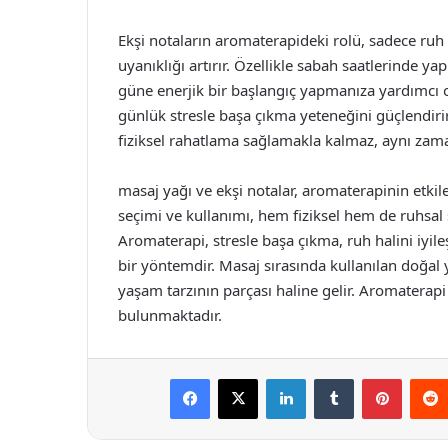
Ekşi notaların aromaterapideki rolü, sadece ruh 
uyanıklığı artırır. Özellikle sabah saatlerinde ya
güne enerjik bir başlangıç yapmanıza yardımcı ola
günlük stresle başa çıkma yeteneğini güçlendirir
fiziksel rahatlama sağlamakla kalmaz, aynı zama
masaj yağı ve ekşi notalar, aromaterapinin etkil
seçimi ve kullanımı, hem fiziksel hem de ruhsal s
Aromaterapi, stresle başa çıkma, ruh halini iyi
bir yöntemdir. Masaj sırasında kullanılan doğal y
yaşam tarzının parçası haline gelir. Aromaterap
bulunmaktadır.
Facebook
X
LinkedIn
Tumblr
Pintere