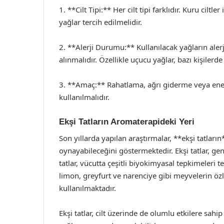
1. **Cilt Tipi:** Her cilt tipi farklıdır. Kuru ciltle
yağlar tercih edilmelidir.
2. **Alerji Durumu:** Kullanılacak yağların ale
alınmalıdır. Özellikle uçucu yağlar, bazı kişilerde 
3. **Amaç:** Rahatlama, ağrı giderme veya enerji
kullanılmalıdır.
Ekşi Tatların Aromaterapideki Yeri
Son yıllarda yapılan araştırmalar, **ekşi tatlar
oynayabileceğini göstermektedir. Ekşi tatlar, genell
tatlar, vücutta çeşitli biyokimyasal tepkimeleri t
limon, greyfurt ve narenciye gibi meyvelerin ö
kullanılmaktadır.
Ekşi tatlar, cilt üzerinde de olumlu etkilere sahip