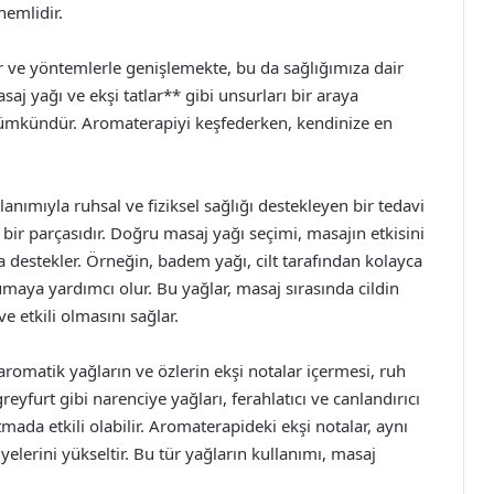
nemlidir.
er ve yöntemlerle genişlemekte, bu da sağlığımıza dair
aj yağı ve ekşi tatlar** gibi unsurları bir araya
 mümkündür. Aromaterapiyi keşfederken, kendinize en
lanımıyla ruhsal ve fiziksel sağlığı destekleyen bir tedavi
ir parçasıdır. Doğru masaj yağı seçimi, masajın etkisini
a destekler. Örneğin, badem yağı, cilt tarafından kolayca
maya yardımcı olur. Bu yağlar, masaj sırasında cildin
e etkili olmasını sağlar.
aromatik yağların ve özlerin ekşi notalar içermesi, ruh
reyfurt gibi narenciye yağları, ferahlatıcı ve canlandırıcı
altmada etkili olabilir. Aromaterapideki ekşi notalar, aynı
yelerini yükseltir. Bu tür yağların kullanımı, masaj