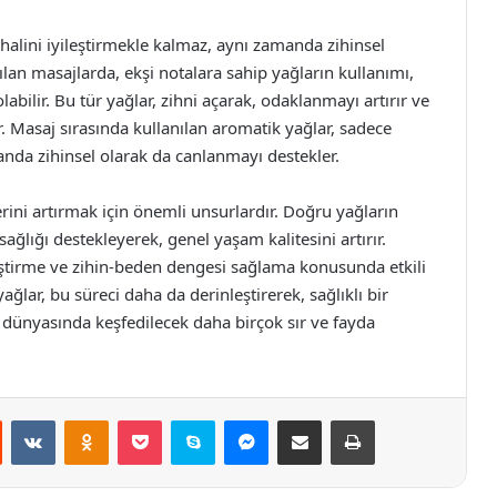
halini iyileştirmekle kalmaz, aynı zamanda zihinsel
pılan masajlarda, ekşi notalara sahip yağların kullanımı,
bilir. Bu tür yağlar, zihni açarak, odaklanmayı artırır ve
. Masaj sırasında kullanılan aromatik yağlar, sadece
nda zihinsel olarak da canlanmayı destekler.
erini artırmak için önemli unsurlardır. Doğru yağların
ağlığı destekleyerek, genel yaşam kalitesini artırır.
leştirme ve zihin-beden dengesi sağlama konusunda etkili
ağlar, bu süreci daha da derinleştirerek, sağlıklı bir
i dünyasında keşfedilecek daha birçok sır ve fayda
st
Reddit
VKontakte
Odnoklassniki
Pocket
Skype
Messenger
E-Posta ile paylaş
Yazdır