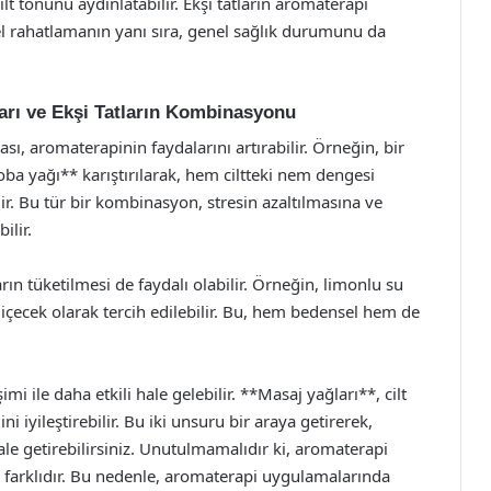
t tonunu aydınlatabilir. Ekşi tatların aromaterapi
sel rahatlamanın yanı sıra, genel sağlık durumunu da
rı ve Ekşi Tatların Kombinasyonu
ası, aromaterapinin faydalarını artırabilir. Örneğin, bir
a yağı** karıştırılarak, hem ciltteki nem dengesi
ilir. Bu tür bir kombinasyon, stresin azaltılmasına ve
ilir.
rın tüketilmesi de faydalı olabilir. Örneğin, limonlu su
 içecek olarak tercih edilebilir. Bu, hem bedensel hem de
mi ile daha etkili hale gelebilir. **Masaj yağları**, cilt
ni iyileştirebilir. Bu iki unsuru bir araya getirerek,
hale getirebilirsiniz. Unutulmamalıdır ki, aromaterapi
rı farklıdır. Bu nedenle, aromaterapi uygulamalarında