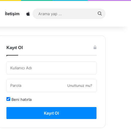
Sitemap
Arama
İletişim
yap
...
Kayıt Ol
Unuttunuz mu?
Beni hatırla
Kayıt Ol