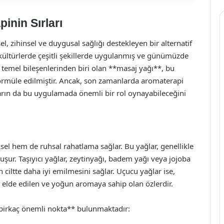
inin Sırları
el, zihinsel ve duygusal sağlığı destekleyen bir alternatif
 kültürlerde çeşitli şekillerde uygulanmış ve günümüzde
temel bileşenlerinden biri olan **masaj yağı**, bu
formüle edilmiştir. Ancak, son zamanlarda aromaterapi
tların da bu uygulamada önemli bir rol oynayabileceğini
ksel hem de ruhsal rahatlama sağlar. Bu yağlar, genellikle
uşur. Taşıyıcı yağlar, zeytinyağı, badem yağı veya jojoba
ciltte daha iyi emilmesini sağlar. Uçucu yağlar ise,
n elde edilen ve yoğun aromaya sahip olan özlerdir.
 birkaç önemli nokta** bulunmaktadır: