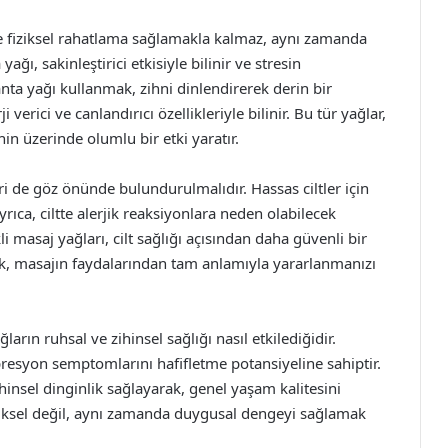
e fiziksel rahatlama sağlamakla kalmaz, aynı zamanda
ğı, sakinleştirici etkisiyle bilinir ve stresin
anta yağı kullanmak, zihni dinlendirerek derin bir
verici ve canlandırıcı özellikleriyle bilinir. Bu tür yağlar,
in üzerinde olumlu bir etki yaratır.
leri de göz önünde bulundurulmalıdır. Hassas ciltler için
yrıca, ciltte alerjik reaksiyonlara neden olabilecek
i masaj yağları, cilt sağlığı açısından daha güvenli bir
ek, masajın faydalarından tam anlamıyla yararlanmanızı
rın ruhsal ve zihinsel sağlığı nasıl etkilediğidir.
resyon semptomlarını hafifletme potansiyeline sahiptir.
ihinsel dinginlik sağlayarak, genel yaşam kalitesini
iziksel değil, aynı zamanda duygusal dengeyi sağlamak