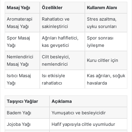
Masaj Yağı
Özellikler
Kullanım Alanı
Aromaterapi
Rahatlatıcı ve
Stres azaltma,
Masaj Yağı
sakinleştirici
uyku sorunları
Spor Masaj
Ağrıları hafifletici,
Spor sonrası
Yağı
kas gevşetici
iyileşme
Nemlendirici
Cilt besleyici,
Kuru ciltler için
Masaj Yağı
nemlendirici
Isıtıcı Masaj
Isı etkisiyle
Kas ağrıları, soğuk
Yağı
rahatlatıcı
havalarda
Taşıyıcı Yağlar
Açıklama
Badem Yağı
Yumuşatıcı ve besleyicidir
Jojoba Yağı
Hafif yapısıyla ciltle uyumludur