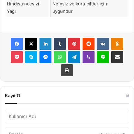
Hindistancevizi
Nemsiz ve kuru ciltler için
Yağı
uygundur
Facebook
X
LinkedIn
Tumblr
Pinterest
Reddit
VKontakte
Odnok
Pocket
Skype
Messenger
WhatsApp
Telegram
Viber
Line
E-Posta ile payla
Yazdır
Kayıt Ol