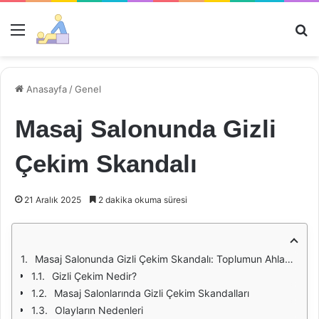
Menü
Ar
Anasayfa
/
Genel
Masaj Salonunda Gizli
Çekim Skandalı
21 Aralık 2025
2 dakika okuma süresi
Masaj Salonunda Gizli Çekim Skandalı: Toplumun Ahlaki Değerleri ve Gizlilik Hakkı Üzerine Bir İnceleme
Gizli Çekim Nedir?
Masaj Salonlarında Gizli Çekim Skandalları
Olayların Nedenleri