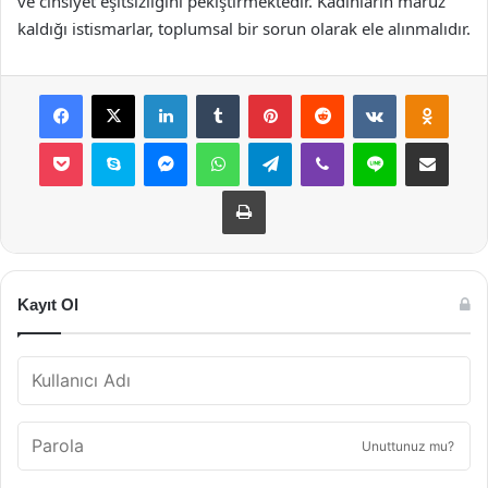
ve cinsiyet eşitsizliğini pekiştirmektedir. Kadınların maruz
kaldığı istismarlar, toplumsal bir sorun olarak ele alınmalıdır.
Facebook
X
LinkedIn
Tumblr
Pinterest
Reddit
VKontakte
Odnok
Pocket
Skype
Messenger
WhatsApp
Telegram
Viber
Line
E-Posta ile payla
Yazdır
Kayıt Ol
Unuttunuz mu?