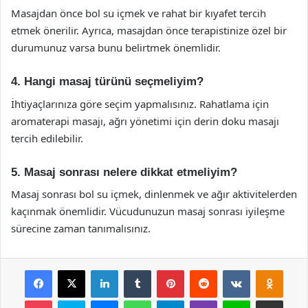
Masajdan önce bol su içmek ve rahat bir kıyafet tercih
etmek önerilir. Ayrıca, masajdan önce terapistinize özel bir
durumunuz varsa bunu belirtmek önemlidir.
4. Hangi masaj türünü seçmeliyim?
İhtiyaçlarınıza göre seçim yapmalısınız. Rahatlama için
aromaterapi masajı, ağrı yönetimi için derin doku masajı
tercih edilebilir.
5. Masaj sonrası nelere dikkat etmeliyim?
Masaj sonrası bol su içmek, dinlenmek ve ağır aktivitelerden
kaçınmak önemlidir. Vücudunuzun masaj sonrası iyileşme
sürecine zaman tanımalısınız.
Facebook
X
LinkedIn
Tumblr
Pinterest
Reddit
VKontakte
Odnok
Pocket
Skype
Messenger
WhatsApp
Telegram
Viber
Line
E-Posta ile payla