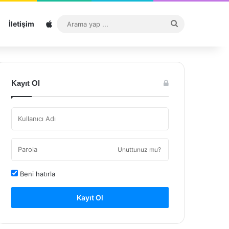
Sitemap
Arama
İletişim
yap
...
Kayıt Ol
Unuttunuz mu?
Beni hatırla
Kayıt Ol