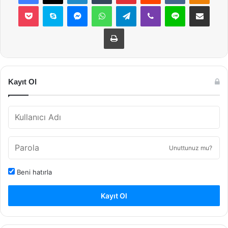
Pocket
Skype
Messenger
WhatsApp
Telegram
Viber
Line
E-Posta ile payla
Yazdır
Kayıt Ol
Unuttunuz mu?
Beni hatırla
Kayıt Ol