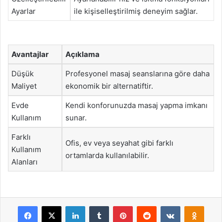
Ayarlar
ile kişiselleştirilmiş deneyim sağlar.
Avantajlar
Açıklama
Düşük
Profesyonel masaj seanslarına göre daha
Maliyet
ekonomik bir alternatiftir.
Evde
Kendi konforunuzda masaj yapma imkanı
Kullanım
sunar.
Farklı
Ofis, ev veya seyahat gibi farklı
Kullanım
ortamlarda kullanılabilir.
Alanları
Facebook
X
LinkedIn
Tumblr
Pinterest
Reddit
VKontakte
Odnok