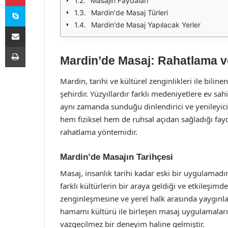
Masajın Faydaları
Skype
Mardin'de Masaj Türleri
Mardin'de Masaj Yapılacak Yerler
E-Posta ile paylaş
Yazdır
Mardin’de Masaj: Rahatlama 
Mardin, tarihi ve kültürel zenginlikleri ile bili
şehirdir. Yüzyıllardır farklı medeniyetlere ev sa
aynı zamanda sunduğu dinlendirici ve yenileyici
hem fiziksel hem de ruhsal açıdan sağladığı faydal
rahatlama yöntemidir.
Mardin’de Masajın Tarihçesi
Masaj, insanlık tarihi kadar eski bir uygulamadır
farklı kültürlerin bir araya geldiği ve etkileşimd
zenginleşmesine ve yerel halk arasında yaygınl
hamamı kültürü ile birleşen masaj uygulamaları,
vazgeçilmez bir deneyim haline gelmiştir.