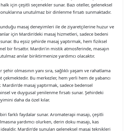
alk için çeşitli seçenekler sunar. Bazı oteller, geleneksel
konuklarına unutulmaz bir dinlenme fırsatı sunmaktadır.
sunduğu masaj deneyimleri ile de ziyaretçilerine huzur ve
nlar için Mardin’deki masaj hizmetleri, sadece bedeni
sunar. Bu eşsiz şehirde masaj yaptırmak, hem fiziksel
 bir fırsattır. Mardin’in mistik atmosferinde, masajın
ulmaz anılar biriktirmenize yardımcı olacaktır.
bir şehir olmasının yanı sıra, sağlıklı yaşam ve rahatlama
t çekmektedir. Bu merkezler, hem yerli hem de yabancı
tir. Mardin’de masaj yaptırmak, sadece bedensel
nsel ve duygusal yenilenme fırsatı sunar. Şehirdeki
yimini daha da özel kılar.
iri farklı faydalar sunar. Aromaterapi masajı, çeşitli
altılmasına yardımcı olurken, derin doku masajı, kas
n idealdir. Mardin’de sunulan geleneksel masaj teknikleri