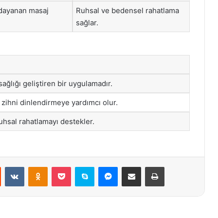
 dayanan masaj
Ruhsal ve bedensel rahatlama
sağlar.
 sağlığı geliştiren bir uygulamadır.
 zihni dinlendirmeye yardımcı olur.
uhsal rahatlamayı destekler.
st
Reddit
VKontakte
Odnoklassniki
Pocket
Skype
Messenger
E-Posta ile paylaş
Yazdır