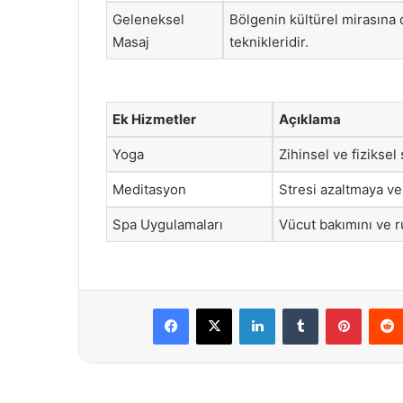
Geleneksel
Bölgenin kültürel mirasına
Masaj
teknikleridir.
Ek Hizmetler
Açıklama
Yoga
Zihinsel ve fiziksel
Meditasyon
Stresi azaltmaya ve
Spa Uygulamaları
Vücut bakımını ve r
Facebook
X
LinkedIn
Tumblr
Pintere