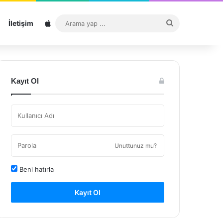
Sitemap
Arama
İletişim
yap
...
Kayıt Ol
Unuttunuz mu?
Beni hatırla
Kayıt Ol