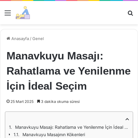
Menü
Ar
Anasayfa
/
Genel
Manavkuyu Masajı:
Rahatlama ve Yenilenme
İçin İdeal Seçim
25 Mart 2025
3 dakika okuma süresi
Manavkuyu Masajı: Rahatlama ve Yenilenme İçin İdeal Seçim
Manavkuyu Masajının Kökenleri