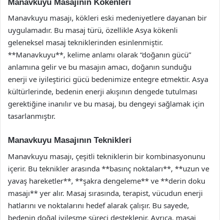
Manavkuyu Masajının Kökenleri
Manavkuyu masajı, kökleri eski medeniyetlere dayanan bir
uygulamadır. Bu masaj türü, özellikle Asya kökenli
geleneksel masaj tekniklerinden esinlenmiştir.
**Manavkuyu**, kelime anlamı olarak “doğanın gücü”
anlamına gelir ve bu masajın amacı, doğanın sunduğu
enerji ve iyileştirici gücü bedenimize entegre etmektir. Asya
kültürlerinde, bedenin enerji akışının dengede tutulması
gerektiğine inanılır ve bu masaj, bu dengeyi sağlamak için
tasarlanmıştır.
Manavkuyu Masajının Teknikleri
Manavkuyu masajı, çeşitli tekniklerin bir kombinasyonunu
içerir. Bu teknikler arasında **basınç noktaları**, **uzun ve
yavaş hareketler**, **şakra dengeleme** ve **derin doku
masajı** yer alır. Masaj sırasında, terapist, vücudun enerji
hatlarını ve noktalarını hedef alarak çalışır. Bu sayede,
bedenin doğal iyileşme süreci desteklenir. Ayrıca, masaj