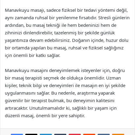
Manavkuyu masajı, sadece fiziksel bir tedavi yöntemi değil,
aynı zamanda ruhsal bir yenilenme fırsatıdır. Stresli günlerin
ardından, bu masaj tekniği ile hem bedeninizi hem de
zihninizi dinlendirebilir, tazelenmiş bir şekilde günlük
yaşantınıza devam edebilirsiniz. Doğanın içinde, huzur dolu
bir ortamda yapılan bu masaj, ruhsal ve fiziksel sağlığınız
için önemli bir katkı sağlar.
Manavkuyu masajını deneyimlemek isteyenler için, doğru
bir masaj terapisti seçmek de oldukça önemlidir. Uzman
kişiler, teknik bilgi ve deneyimleri ile masajın en iyi şekilde
uygulanmasını sağlar. Bu nedenle, araştırma yaparak
güvenilir bir terapist bulmak, bu deneyimin kalitesini
artıracaktır. Unutulmamalıdır ki, sağlıklı bir yaşam için
düzenli masaj, önemli bir yere sahiptir.
Facebook
X
LinkedIn
Tumblr
Pinterest
Reddit
VKontakte
Odnok