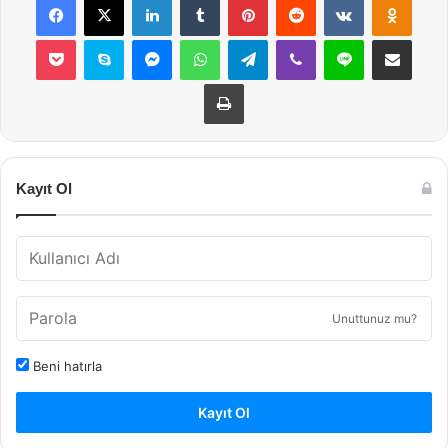
Pocket
Skype
Messenger
WhatsApp
Telegram
Viber
Line
E-Posta ile payla
Yazdır
Kayıt Ol
Unuttunuz mu?
Beni hatırla
Kayıt Ol