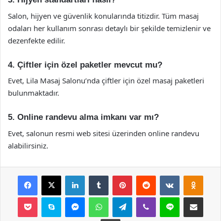
Salon, hijyen ve güvenlik konularında titizdir. Tüm masaj
odaları her kullanım sonrası detaylı bir şekilde temizlenir ve
dezenfekte edilir.
4. Çiftler için özel paketler mevcut mu?
Evet, Lila Masaj Salonu’nda çiftler için özel masaj paketleri
bulunmaktadır.
5. Online randevu alma imkanı var mı?
Evet, salonun resmi web sitesi üzerinden online randevu
alabilirsiniz.
Facebook
X
LinkedIn
Tumblr
Pinterest
Reddit
VKontakte
Odnok
Pocket
Skype
Messenger
WhatsApp
Telegram
Viber
Line
E-Posta ile payla
Yazdır