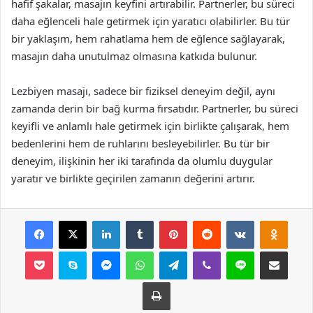
hafif şakalar, masajın keyfini artırabilir. Partnerler, bu süreci
daha eğlenceli hale getirmek için yaratıcı olabilirler. Bu tür
bir yaklaşım, hem rahatlama hem de eğlence sağlayarak,
masajın daha unutulmaz olmasına katkıda bulunur.
Lezbiyen masajı, sadece bir fiziksel deneyim değil, aynı
zamanda derin bir bağ kurma fırsatıdır. Partnerler, bu süreci
keyifli ve anlamlı hale getirmek için birlikte çalışarak, hem
bedenlerini hem de ruhlarını besleyebilirler. Bu tür bir
deneyim, ilişkinin her iki tarafında da olumlu duygular
yaratır ve birlikte geçirilen zamanın değerini artırır.
Facebook
X
LinkedIn
Tumblr
Pinterest
Reddit
VKontakte
Odnok
Pocket
Skype
Messenger
WhatsApp
Telegram
Viber
Line
E-Posta ile payla
Yazdır