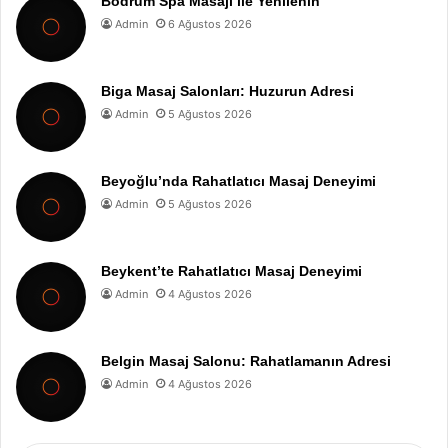
Bodrum Spa Masajı ile Yenilenin
Admin
6 Ağustos 2026
Biga Masaj Salonları: Huzurun Adresi
Admin
5 Ağustos 2026
Beyoğlu’nda Rahatlatıcı Masaj Deneyimi
Admin
5 Ağustos 2026
Beykent’te Rahatlatıcı Masaj Deneyimi
Admin
4 Ağustos 2026
Belgin Masaj Salonu: Rahatlamanın Adresi
Admin
4 Ağustos 2026