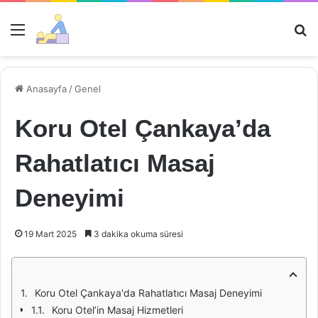
Menü
Ar
Anasayfa
/
Genel
Koru Otel Çankaya’da
Rahatlatıcı Masaj
Deneyimi
19 Mart 2025
3 dakika okuma süresi
Koru Otel Çankaya'da Rahatlatıcı Masaj Deneyimi
Koru Otel’in Masaj Hizmetleri