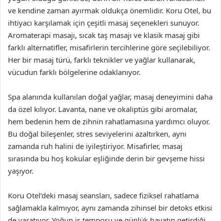
ve kendine zaman ayırmak oldukça önemlidir. Koru Otel, bu
ihtiyacı karşılamak için çeşitli masaj seçenekleri sunuyor.
Aromaterapi masajı, sıcak taş masajı ve klasik masaj gibi
farklı alternatifler, misafirlerin tercihlerine göre seçilebiliyor.
Her bir masaj türü, farklı teknikler ve yağlar kullanarak,
vücudun farklı bölgelerine odaklanıyor.
Spa alanında kullanılan doğal yağlar, masaj deneyimini daha
da özel kılıyor. Lavanta, nane ve okaliptüs gibi aromalar,
hem bedenin hem de zihnin rahatlamasına yardımcı oluyor.
Bu doğal bileşenler, stres seviyelerini azaltırken, aynı
zamanda ruh halini de iyileştiriyor. Misafirler, masaj
sırasında bu hoş kokular eşliğinde derin bir gevşeme hissi
yaşıyor.
Koru Otel’deki masaj seansları, sadece fiziksel rahatlama
sağlamakla kalmıyor, aynı zamanda zihinsel bir detoks etkisi
de yaratıyor. Yoğun iş temposu ve günlük hayatın getirdiği