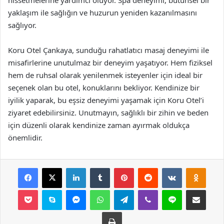
yaklaşım ile sağlığın ve huzurun yeniden kazanılmasını
sağlıyor.
Koru Otel Çankaya, sunduğu rahatlatıcı masaj deneyimi ile
misafirlerine unutulmaz bir deneyim yaşatıyor. Hem fiziksel
hem de ruhsal olarak yenilenmek isteyenler için ideal bir
seçenek olan bu otel, konuklarını bekliyor. Kendinize bir
iyilik yaparak, bu eşsiz deneyimi yaşamak için Koru Otel’i
ziyaret edebilirsiniz. Unutmayın, sağlıklı bir zihin ve beden
için düzenli olarak kendinize zaman ayırmak oldukça
önemlidir.
Facebook
X
LinkedIn
Tumblr
Pinterest
Reddit
VKontakte
Odnok
Pocket
Skype
Messenger
WhatsApp
Telegram
Viber
Line
E-Posta ile payla
Yazdır