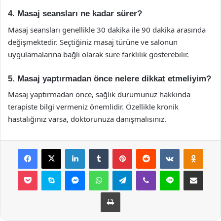
4. Masaj seansları ne kadar sürer?
Masaj seansları genellikle 30 dakika ile 90 dakika arasında
değişmektedir. Seçtiğiniz masaj türüne ve salonun
uygulamalarına bağlı olarak süre farklılık gösterebilir.
5. Masaj yaptırmadan önce nelere dikkat etmeliyim?
Masaj yaptırmadan önce, sağlık durumunuz hakkında
terapiste bilgi vermeniz önemlidir. Özellikle kronik
hastalığınız varsa, doktorunuza danışmalısınız.
Facebook
X
LinkedIn
Tumblr
Pinterest
Reddit
VKontakte
Odnok
Pocket
Skype
Messenger
WhatsApp
Telegram
Viber
Line
E-Posta ile payla
Yazdır