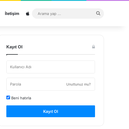
Sitemap
Arama
İletişim
yap
...
Kayıt Ol
Unuttunuz mu?
Beni hatırla
Kayıt Ol