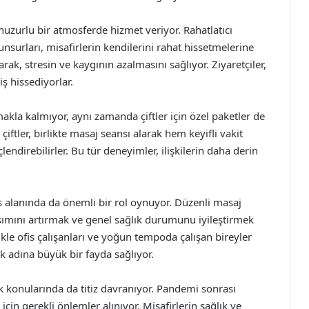
 huzurlu bir atmosferde hizmet veriyor. Rahatlatıcı
nsurları, misafirlerin kendilerini rahat hissetmelerine
rak, stresin ve kaygının azalmasını sağlıyor. Ziyaretçiler,
ş hissediyorlar.
kla kalmıyor, aynı zamanda çiftler için özel paketler de
iftler, birlikte masaj seansı alarak hem keyifli vakit
lendirebilirler. Bu tür deneyimler, ilişkilerin daha derin
s alanında da önemli bir rol oynuyor. Düzenli masaj
aşımını artırmak ve genel sağlık durumunu iyileştirmek
likle ofis çalışanları ve yoğun tempoda çalışan bireyler
ak adına büyük bir fayda sağlıyor.
k konularında da titiz davranıyor. Pandemi sonrası
n gerekli önlemler alınıyor. Misafirlerin sağlık ve