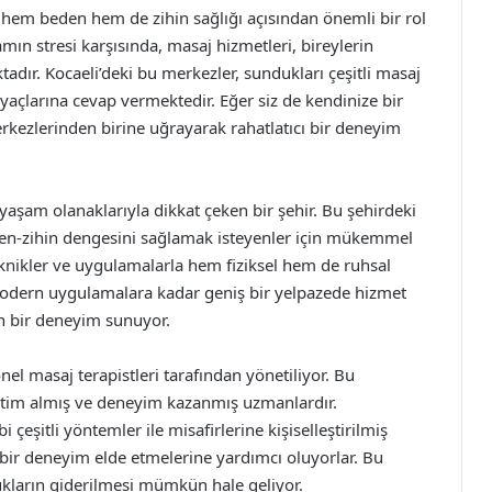
, hem beden hem de zihin sağlığı açısından önemli bir rol
n stresi karşısında, masaj hizmetleri, bireylerin
dır. Kocaeli’deki bu merkezler, sundukları çeşitli masaj
tiyaçlarına cevap vermektedir. Eğer siz de kendinize bir
erkezlerinden birine uğrayarak rahatlatıcı bir deneyim
aşam olanaklarıyla dikkat çeken bir şehir. Bu şehirdeki
eden-zihin dengesini sağlamak isteyenler için mükemmel
eknikler ve uygulamalarla hem fiziksel hem de ruhsal
odern uygulamalara kadar geniş bir yelpazede hizmet
un bir deneyim sunuyor.
el masaj terapistleri tarafından yönetiliyor. Bu
eğitim almış ve deneyim kazanmış uzmanlardır.
çeşitli yöntemler ile misafirlerine kişiselleştirilmiş
 bir deneyim elde etmelerine yardımcı oluyorlar. Bu
kların giderilmesi mümkün hale geliyor.