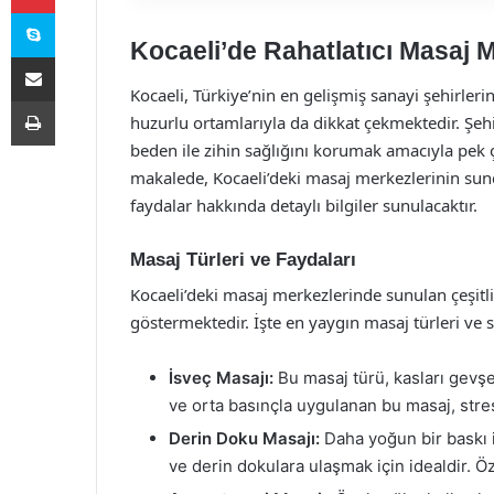
Skype
Kocaeli’de Rahatlatıcı Masaj M
E-Posta ile paylaş
Kocaeli, Türkiye’nin en gelişmiş sanayi şehirlerin
Yazdır
huzurlu ortamlarıyla da dikkat çekmektedir. Şeh
beden ile zihin sağlığını korumak amacıyla pek
makalede, Kocaeli’deki masaj merkezlerinin sund
faydalar hakkında detaylı bilgiler sunulacaktır.
Masaj Türleri ve Faydaları
Kocaeli’deki masaj merkezlerinde sunulan çeşitli m
göstermektedir. İşte en yaygın masaj türleri ve s
İsveç Masajı:
Bu masaj türü, kasları gevşe
ve orta basınçla uygulanan bu masaj, stre
Derin Doku Masajı:
Daha yoğun bir baskı i
ve derin dokulara ulaşmak için idealdir. Öz