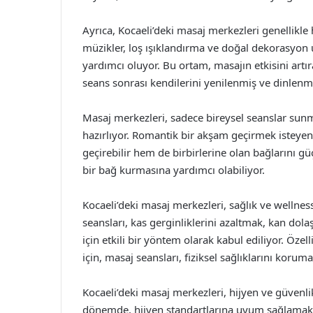
Ayrıca, Kocaeli’deki masaj merkezleri genellikle
müzikler, loş ışıklandırma ve doğal dekorasyon u
yardımcı oluyor. Bu ortam, masajın etkisini artıra
seans sonrası kendilerini yenilenmiş ve dinlenmi
Masaj merkezleri, sadece bireysel seanslar sunma
hazırlıyor. Romantik bir akşam geçirmek isteyen ç
geçirebilir hem de birbirlerine olan bağlarını güç
bir bağ kurmasına yardımcı olabiliyor.
Kocaeli’deki masaj merkezleri, sağlık ve wellnes
seansları, kas gerginliklerini azaltmak, kan dol
için etkili bir yöntem olarak kabul ediliyor. Özel
için, masaj seansları, fiziksel sağlıklarını korum
Kocaeli’deki masaj merkezleri, hijyen ve güvenli
dönemde, hijyen standartlarına uyum sağlamak içi