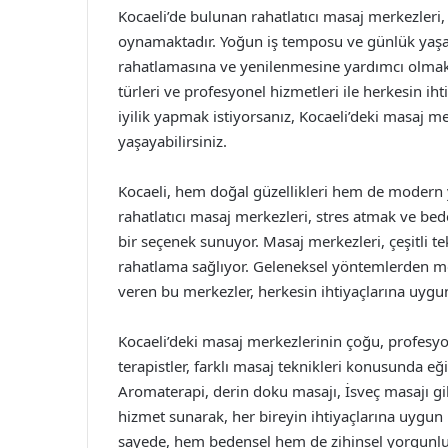
Kocaeli’de bulunan rahatlatıcı masaj merkezleri
oynamaktadır. Yoğun iş temposu ve günlük yaşamı
rahatlamasına ve yenilenmesine yardımcı olmakta
türleri ve profesyonel hizmetleri ile herkesin ih
iyilik yapmak istiyorsanız, Kocaeli’deki masaj m
yaşayabilirsiniz.
Kocaeli, hem doğal güzellikleri hem de modern y
rahatlatıcı masaj merkezleri, stres atmak ve b
bir seçenek sunuyor. Masaj merkezleri, çeşitli t
rahatlama sağlıyor. Geleneksel yöntemlerden m
veren bu merkezler, herkesin ihtiyaçlarına uyg
Kocaeli’deki masaj merkezlerinin çoğu, profesyon
terapistler, farklı masaj teknikleri konusunda 
Aromaterapi, derin doku masajı, İsveç masajı gibi 
hizmet sunarak, her bireyin ihtiyaçlarına uygun
sayede, hem bedensel hem de zihinsel yorgunlu