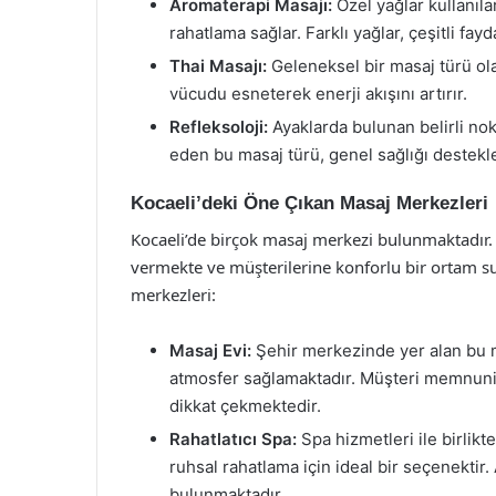
Aromaterapi Masajı:
Özel yağlar kullanıla
rahatlama sağlar. Farklı yağlar, çeşitli fayd
Thai Masajı:
Geleneksel bir masaj türü olan
vücudu esneterek enerji akışını artırır.
Refleksoloji:
Ayaklarda bulunan belirli nokt
eden bu masaj türü, genel sağlığı destekle
Kocaeli’deki Öne Çıkan Masaj Merkezleri
Kocaeli’de birçok masaj merkezi bulunmaktadır. 
vermekte ve müşterilerine konforlu bir ortam su
merkezleri:
Masaj Evi:
Şehir merkezinde yer alan bu m
atmosfer sağlamaktadır. Müşteri memnuniy
dikkat çekmektedir.
Rahatlatıcı Spa:
Spa hizmetleri ile birlik
ruhsal rahatlama için ideal bir seçenektir.
bulunmaktadır.