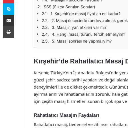
Skype
SSS (Sıkça Sorulan Sorular)
1. Kırşehir'de masaj fiyatları ne kadar?
E-Posta ile paylaş
2. Masaj öncesinde randevu almak gerekl
Yazdır
3. Masajın yan etkileri var mı?
4. Hangi masaj türünü tercih etmeliyim?
5. Masaj sonrası ne yapmalıyım?
Kırşehir’de Rahatlatıcı Masaj
Kırşehir, Türkiye’nin İç Anadolu Bölgesi’nde yer a
güzel şehir, sadece tarihi yapıları ve doğal alan
deneyimleri ile de dikkat çekmektedir. Günümüzü
ayırmalarını ve rahatlamalarını zorunlu hale geti
için çeşitli masaj hizmetleri sunan birçok spa v
Rahatlatıcı Masajın Faydaları
Rahatlatıcı masaj, bedensel ve zihinsel rahatla