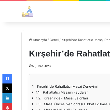
Anasayfa
/
Genel
/
Kırşehir’de Rahatlatıcı Masaj De
Kırşehir’de Rahatla
5 Şubat 2026
Facebook
X
Kırşehir'de Rahatlatıcı Masaj Deneyimi
Rahatlatıcı Masajın Faydaları
LinkedIn
Kırşehir'deki Masaj Salonları
Pinterest
Masaj Öncesi ve Sonrası Dikkat Edilmesi
Masajın Psikolojik Faydaları