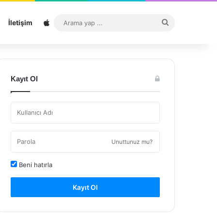
Sitemap
Arama
İletişim
yap
...
Kayıt Ol
Unuttunuz mu?
Beni hatırla
Kayıt Ol