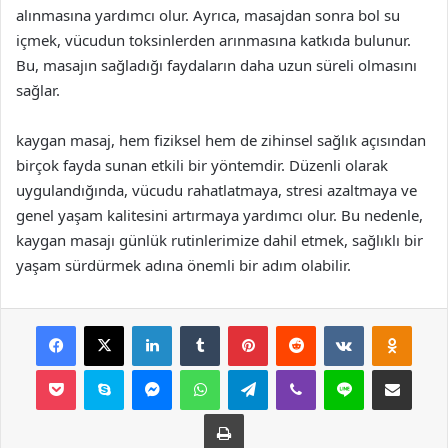
alınmasına yardımcı olur. Ayrıca, masajdan sonra bol su
içmek, vücudun toksinlerden arınmasına katkıda bulunur.
Bu, masajın sağladığı faydaların daha uzun süreli olmasını
sağlar.
kaygan masaj, hem fiziksel hem de zihinsel sağlık açısından
birçok fayda sunan etkili bir yöntemdir. Düzenli olarak
uygulandığında, vücudu rahatlatmaya, stresi azaltmaya ve
genel yaşam kalitesini artırmaya yardımcı olur. Bu nedenle,
kaygan masajı günlük rutinlerimize dahil etmek, sağlıklı bir
yaşam sürdürmek adına önemli bir adım olabilir.
Facebook
X
LinkedIn
Tumblr
Pinterest
Reddit
VKontakte
Odnok
Pocket
Skype
Messenger
WhatsApp
Telegram
Viber
Line
E-Posta ile payla
Yazdır