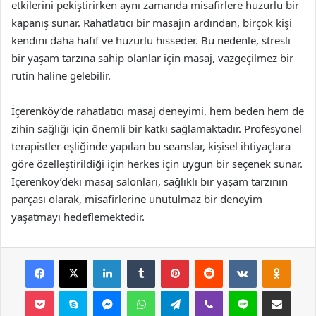
etkilerini pekiştirirken aynı zamanda misafirlere huzurlu bir
kapanış sunar. Rahatlatıcı bir masajın ardından, birçok kişi
kendini daha hafif ve huzurlu hisseder. Bu nedenle, stresli
bir yaşam tarzına sahip olanlar için masaj, vazgeçilmez bir
rutin haline gelebilir.
İçerenköy’de rahatlatıcı masaj deneyimi, hem beden hem de
zihin sağlığı için önemli bir katkı sağlamaktadır. Profesyonel
terapistler eşliğinde yapılan bu seanslar, kişisel ihtiyaçlara
göre özelleştirildiği için herkes için uygun bir seçenek sunar.
İçerenköy’deki masaj salonları, sağlıklı bir yaşam tarzının
parçası olarak, misafirlerine unutulmaz bir deneyim
yaşatmayı hedeflemektedir.
Facebook
X
LinkedIn
Tumblr
Pinterest
Reddit
VKontakte
Odnok
Pocket
Skype
Messenger
WhatsApp
Telegram
Viber
Line
E-Posta ile payla