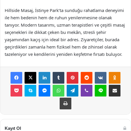
Hillside Masaj, İstinye Park’ta sunduğu rahatlama deneyimi
ile hem bedenin hem de ruhun yenilenmesine olanak
tanıyor. Modern tasarımı, uzman terapistleri ve çeşitli masaj
seçenekleri ile dikkat çeken bu mekân, stresli şehir
yaşamından kaçış için ideal bir adres. Ziyaretçiler, burada
geçirdikleri zamanla hem fiziksel hem de zihinsel olarak
tazeleniyor ve kendilerini yeniden keşfetme fırsatı buluyor.
Facebook
X
LinkedIn
Tumblr
Pinterest
Reddit
VKontakte
Odnok
Pocket
Skype
Messenger
WhatsApp
Telegram
Viber
Line
E-Posta ile payla
Yazdır
Kayıt Ol