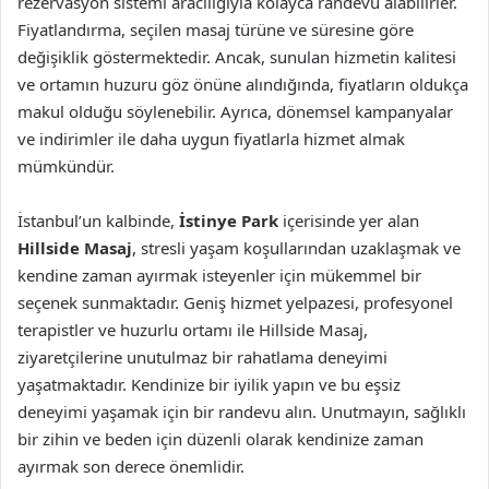
rezervasyon sistemi aracılığıyla kolayca randevu alabilirler.
Fiyatlandırma, seçilen masaj türüne ve süresine göre
değişiklik göstermektedir. Ancak, sunulan hizmetin kalitesi
ve ortamın huzuru göz önüne alındığında, fiyatların oldukça
makul olduğu söylenebilir. Ayrıca, dönemsel kampanyalar
ve indirimler ile daha uygun fiyatlarla hizmet almak
mümkündür.
İstanbul’un kalbinde,
İstinye Park
içerisinde yer alan
Hillside Masaj
, stresli yaşam koşullarından uzaklaşmak ve
kendine zaman ayırmak isteyenler için mükemmel bir
seçenek sunmaktadır. Geniş hizmet yelpazesi, profesyonel
terapistler ve huzurlu ortamı ile Hillside Masaj,
ziyaretçilerine unutulmaz bir rahatlama deneyimi
yaşatmaktadır. Kendinize bir iyilik yapın ve bu eşsiz
deneyimi yaşamak için bir randevu alın. Unutmayın, sağlıklı
bir zihin ve beden için düzenli olarak kendinize zaman
ayırmak son derece önemlidir.