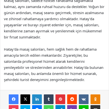
Masaj salonları, sadece fiziksel rahatlama sağlamakla
kalmaz, aynı zamanda ruhsal huzuru da destekler. Yoğun bir
günün ardından, masaj seansı geçirmek, stresin azalmasına
ve zihinsel rahatlamaya yardımcı olmaktadır. Hatay’da
yaşayanlar ve burayı ziyaret edenler için, masaj salonları,
kendilerine zaman ayırmak ve yenilenmek için mükemmel
bir fırsat sunmaktadır.
Hatay’da masaj salonları, hem sağlık hem de rahatlama
amacıyla tercih edilen mekanlardır. Ziyaretçiler, bu
salonlarda profesyonel hizmet alarak kendilerini
yenileyebilir ve streslerinden arınabilirler. Hatay’da bulunan
masaj salonları, bu anlamda önemli bir hizmet sunarak,
şehirdeki turist deneyimini zenginleştirmektedir.
Facebook
X
LinkedIn
Tumblr
Pinterest
Reddit
VKontakte
Odnok
Pocket
Skype
Messenger
WhatsApp
Telegram
Viber
Line
E-Posta ile payla