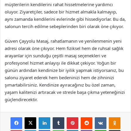
müşterilerin kendilerini rahat hissetmelerine yardımcı
oluyor. Ziyaretçiler, sadece bir hizmet almakla kalmayıp,
aynı zamanda kendilerini evlerinde gibi hissediyorlar. Bu da,
salonun tercih edilme sebeplerinden biri olarak öne çıkıyor.
Güven Çayyolu Masaj, rahatlamanın ve yenilenmenin yeni
adresi olarak öne çıkıyor. Hem fiziksel hem de ruhsal sağlık
arayanlar için sunduğu çeşitli masaj seçenekleri ve
profesyonel hizmet anlayışı ile dikkat çekiyor. Yoğun bir
günün ardından kendinize bir iyilik yapmak istiyorsanız, bu
salonu ziyaret ederek hem bedeninizi hem de zihninizi
şımartabilirsiniz. Kendinize ayıracağınız bu özel zaman,
yaşam kalitenizi artıracak ve stresle başa çıkma yeteneğinizi
güçlendirecektir.
Facebook
X
LinkedIn
Tumblr
Pinterest
Reddit
VKontakte
Odnok
Pocket
Skype
Messenger
WhatsApp
Telegram
Viber
Line
E-Posta ile payla