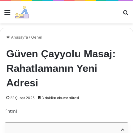
Menü
Ar
Anasayfa
/
Genel
Güven Çayyolu Masaj:
Rahatlamanın Yeni
Adresi
22 Şubat 2025
3 dakika okuma süresi
“`html