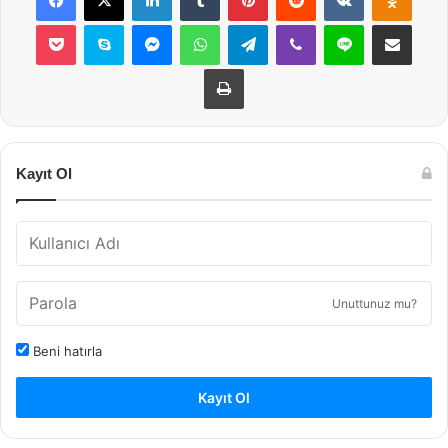
Pocket
Skype
Messenger
WhatsApp
Telegram
Viber
Line
E-Posta ile payla
Yazdır
Kayıt Ol
Unuttunuz mu?
Beni hatırla
Kayıt Ol