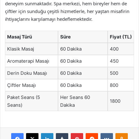
deneyim sunmaktadır. Spa merkezi, hem bireyler hem de
çiftler için sunduğu çeşitli hizmetlerle, her yaştan misafirin
ihtiyaçlarını karşılamayı hedeflemektedir.
Masaj Türü
Süre
Fiyat (TL)
Klasik Masaj
60 Dakika
400
Aromaterapi Masajı
60 Dakika
450
Derin Doku Masajı
60 Dakika
500
Çiftler Masajı
60 Dakika
800
Paket Seans (5
Her Seans 60
1800
Seans)
Dakika
Facebook
X
LinkedIn
Tumblr
Pinterest
Reddit
VKontakte
Odnok