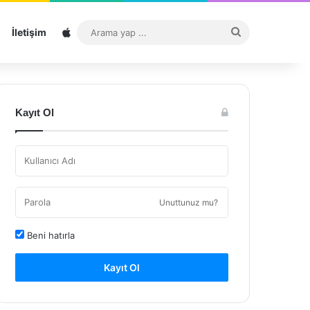
Sitemap
Arama
İletişim
yap
...
Kayıt Ol
Unuttunuz mu?
Beni hatırla
Kayıt Ol