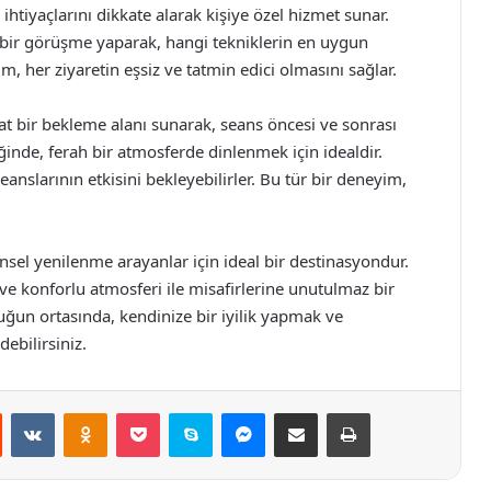
 ihtiyaçlarını dikkate alarak kişiye özel hizmet sunar.
ı bir görüşme yaparak, hangi tekniklerin en uygun
ım, her ziyaretin eşsiz ve tatmin edici olmasını sağlar.
hat bir bekleme alanı sunarak, seans öncesi ve sonrası
ğinde, ferah bir atmosferde dinlenmek için idealdir.
seanslarının etkisini bekleyebilirler. Bu tür bir deneyim,
nsel yenilenme arayanlar için ideal bir destinasyondur.
 ve konforlu atmosferi ile misafirlerine unutulmaz bir
uğun ortasında, kendinize bir iyilik yapmak ve
ebilirsiniz.
st
Reddit
VKontakte
Odnoklassniki
Pocket
Skype
Messenger
E-Posta ile paylaş
Yazdır