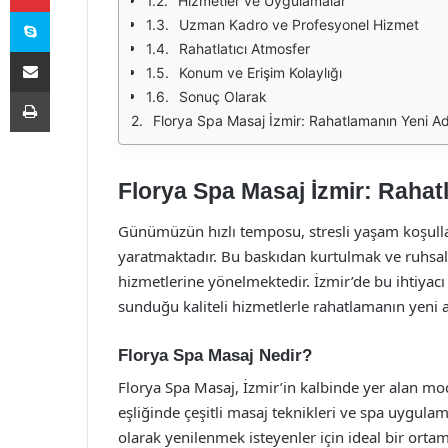
Hizmetler ve Uygulamalar
Skype
Uzman Kadro ve Profesyonel Hizmet
Rahatlatıcı Atmosfer
E-Posta ile paylaş
Konum ve Erişim Kolaylığı
Yazdır
Sonuç Olarak
Florya Spa Masaj İzmir: Rahatlamanın Yeni Ad
Florya Spa Masaj İzmir: Rahat
Günümüzün hızlı temposu, stresli yaşam koşullar
yaratmaktadır. Bu baskıdan kurtulmak ve ruhsal 
hizmetlerine yönelmektedir. İzmir’de bu ihtiyac
sunduğu kaliteli hizmetlerle rahatlamanın yeni 
Florya Spa Masaj Nedir?
Florya Spa Masaj, İzmir’in kalbinde yer alan mo
eşliğinde çeşitli masaj teknikleri ve spa uygul
olarak yenilenmek isteyenler için ideal bir ortam