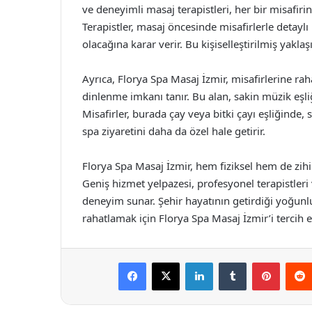
ve deneyimli masaj terapistleri, her bir misafirin
Terapistler, masaj öncesinde misafirlerle detayl
olacağına karar verir. Bu kişiselleştirilmiş yaklaş
Ayrıca, Florya Spa Masaj İzmir, misafirlerine ra
dinlenme imkanı tanır. Bu alan, sakin müzik eşli
Misafirler, burada çay veya bitki çayı eşliğinde, 
spa ziyaretini daha da özel hale getirir.
Florya Spa Masaj İzmir, hem fiziksel hem de zihi
Geniş hizmet yelpazesi, profesyonel terapistleri
deneyim sunar. Şehir hayatının getirdiği yoğunl
rahatlamak için Florya Spa Masaj İzmir’i tercih ed
Facebook
X
LinkedIn
Tumblr
Pintere