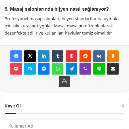
5. Masaj salonlarında hijyen nasıl sağlanıyor?
Profesyonel masaj salonları, hijyen standartlarına uymak
için sıkı kurallar uygular. Masaj masaları düzenli olarak
dezenfekte edilir ve kullanılan havlular temiz olmalıdır.
Facebook
X
LinkedIn
Tumblr
Pinterest
Reddit
VKontakte
Odnok
Pocket
Skype
Messenger
WhatsApp
Telegram
Viber
Line
E-Posta ile payla
Yazdır
Kayıt Ol