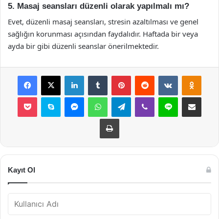
5. Masaj seansları düzenli olarak yapılmalı mı?
Evet, düzenli masaj seansları, stresin azaltılması ve genel
sağlığın korunması açısından faydalıdır. Haftada bir veya
ayda bir gibi düzenli seanslar önerilmektedir.
Facebook
X
LinkedIn
Tumblr
Pinterest
Reddit
VKontakte
Odnok
Pocket
Skype
Messenger
WhatsApp
Telegram
Viber
Line
E-Posta ile payla
Yazdır
Kayıt Ol