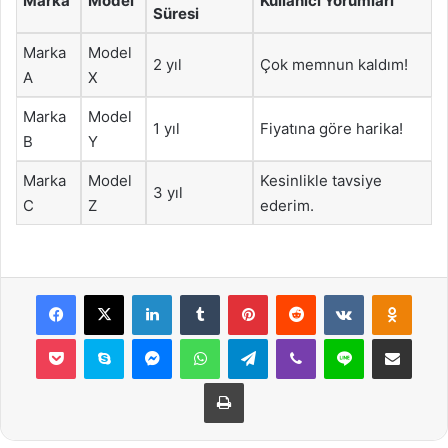
Marka
Model
Kullanıcı Yorumları
Süresi
Marka
Model
2 yıl
Çok memnun kaldım!
A
X
Marka
Model
1 yıl
Fiyatına göre harika!
B
Y
Marka
Model
Kesinlikle tavsiye
3 yıl
C
Z
ederim.
Facebook
X
LinkedIn
Tumblr
Pinterest
Reddit
VKontakte
Odnok
Pocket
Skype
Messenger
WhatsApp
Telegram
Viber
Line
E-Posta ile payla
Yazdır