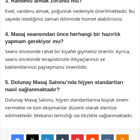
3. Randevu almak zorunlu mu?
Evet, randevu almak, yoğunluk nedeniyle önerilmektedir. Bu
sayede istediğiniz zaman diliminde hizmet alabilirsiniz.
4. Masaj seansından önce herhangi bir hazırlık
yapmam gerekiyor mu?
Seans öncesinde rahat bir kıyafet giymeniz önerilir. Ayrıca,
seans öncesinde terapistinizle ihtiyaçlarınızı ve
beklentilerinizi paylaşmanız önemlidir.
5. Dolunay Masaj Salonu’nda hijyen standartları
nasıl sağlanmaktadır?
Dolunay Masaj Salonu, hijyen standartlarına büyük önem
vermekte ve tüm ekipmanlar düzenli olarak sterilize
edilmektedir. Mekanın temizliği ise titizlikle sağlanmaktadır.
Facebook
X
LinkedIn
Tumblr
Pinterest
Reddit
VKontakte
Odnok