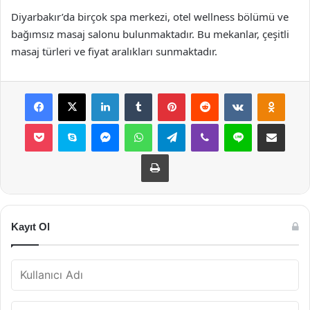
Diyarbakır’da birçok spa merkezi, otel wellness bölümü ve
bağımsız masaj salonu bulunmaktadır. Bu mekanlar, çeşitli
masaj türleri ve fiyat aralıkları sunmaktadır.
Facebook
X
LinkedIn
Tumblr
Pinterest
Reddit
VKontakte
Odnok
Pocket
Skype
Messenger
WhatsApp
Telegram
Viber
Line
E-Posta ile payla
Yazdır
Kayıt Ol