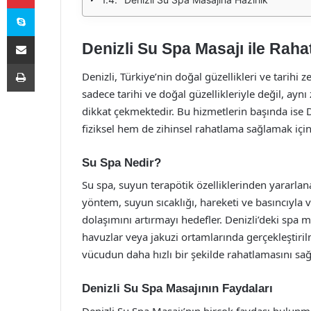
Skype
E-Posta ile paylaş
Denizli Su Spa Masajı ile Raha
Yazdır
Denizli, Türkiye’nin doğal güzellikleri ve tarihi z
sadece tarihi ve doğal güzellikleriyle değil, ay
dikkat çekmektedir. Bu hizmetlerin başında ise 
fiziksel hem de zihinsel rahatlama sağlamak iç
Su Spa Nedir?
Su spa, suyun terapötik özelliklerinden yararla
yöntem, suyun sıcaklığı, hareketi ve basıncıyla
dolaşımını artırmayı hedefler. Denizli’deki spa 
havuzlar veya jakuzi ortamlarında gerçekleştiril
vücudun daha hızlı bir şekilde rahatlamasını sağ
Denizli Su Spa Masajının Faydaları
Denizli Su Spa Masajı’nın birçok faydası bulunma