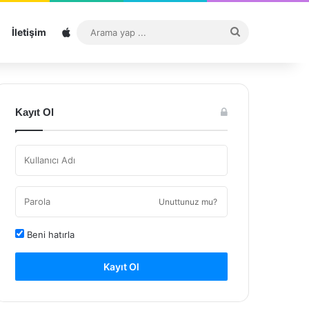
Sitemap
Arama
İletişim
yap
...
Kayıt Ol
Unuttunuz mu?
Beni hatırla
Kayıt Ol