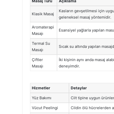
Masaj Türü
Açıklama
Kasların gevşetilmesi için uyg
Klasik Masaj
geleneksel masaj yöntemidir.
Aromaterapi
Esansiyel yağlarla yapılan masa
Masajı
Termal Su
Sıcak su altında yapılan masajd
Masajı
Çiftler
İki kişinin aynı anda masaj alab
Masajı
deneyimdir.
Hizmetler
Detaylar
Yüz Bakımı
Cilt tipine uygun ürünle
Vücut Peelingi
Cildin ölü hücrelerden a