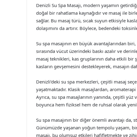
Denizli Su Spa Masajı, modern yaşamın getirdiği 
doğal bir rahatlama kaynağıdır ve masaj ile bir
sağlar. Bu masaj türü, sıcak suyun etkisiyle ka
dolaşımını da artırır. Böylece, bedendeki toksinle
Su spa masajının en büyük avantajlarından biri, 
sırasında vücut üzerindeki baskı azalır ve derinl
masaj teknikleri, kas gruplarının daha etkili bir 
kasların gevşemesini destekleyerek, masajın daha
Denizli’deki su spa merkezleri, çeşitli masaj se
yaşatmaktadır. Klasik masajlardan, aromaterapi 
Ayrıca, su spa masajlarının yanında, çeşitli yüz
boyunca hem fiziksel hem de ruhsal olarak yen
Su spa masajının bir diğer önemli avantajı da, s
Günümüzde yaşanan yoğun tempolu yaşam, bireyle
masajı, bu olumsuz etkileri hafifletmekte ve zih