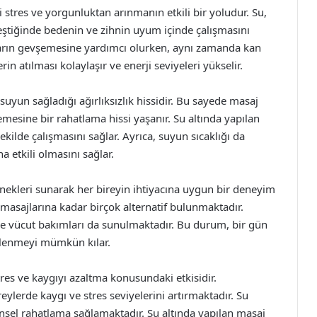
stres ve yorgunluktan arınmanın etkili bir yoludur. Su,
leştiğinde bedenin ve zihnin uyum içinde çalışmasını
sların gevşemesine yardımcı olurken, aynı zamanda kan
rin atılması kolaylaşır ve enerji seviyeleri yükselir.
suyun sağladığı ağırlıksızlık hissidir. Bu sayede masaj
emesine bir rahatlama hissi yaşanır. Su altında yapılan
şekilde çalışmasını sağlar. Ayrıca, suyun sıcaklığı da
 etkili olmasını sağlar.
çenekleri sunarak her bireyin ihtiyacına uygun bir deneyim
masajlarına kadar birçok alternatif bulunmaktadır.
 ve vücut bakımları da sunulmaktadır. Bu durum, bir gün
ilenmeyi mümkün kılar.
tres ve kaygıyı azaltma konusundaki etkisidir.
rde kaygı ve stres seviyelerini artırmaktadır. Su
insel rahatlama sağlamaktadır. Su altında yapılan masaj