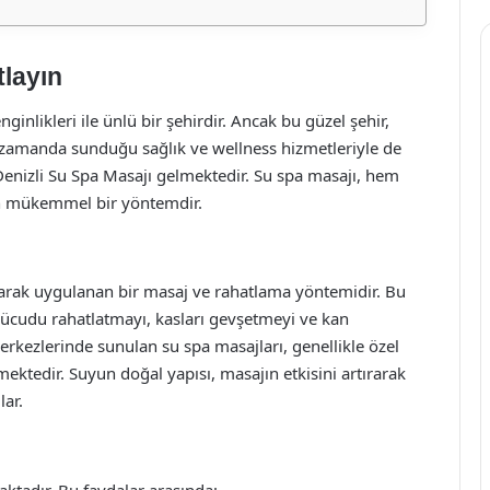
tlayın
enginlikleri ile ünlü bir şehirdir. Ancak bu güzel şehir,
nı zamanda sunduğu sağlık ve wellness hizmetleriyle de
Denizli Su Spa Masajı gelmektedir. Su spa masajı, hem
in mükemmel bir yöntemdir.
narak uygulanan bir masaj ve rahatlama yöntemidir. Bu
 vücudu rahatlatmayı, kasları gevşetmeyi ve kan
merkezlerinde sunulan su spa masajları, genellikle özel
mektedir. Suyun doğal yapısı, masajın etkisini artırarak
lar.
ktadır. Bu faydalar arasında: