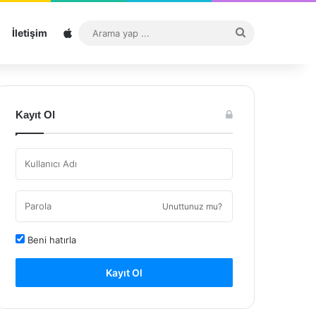
Sitemap
Arama
İletişim
yap
...
Kayıt Ol
Unuttunuz mu?
Beni hatırla
Kayıt Ol