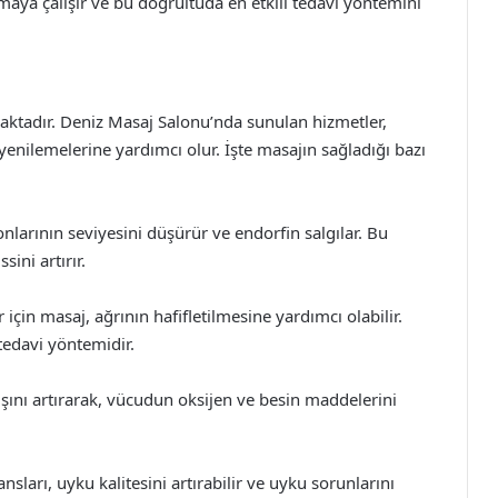
amaya çalışır ve bu doğrultuda en etkili tedavi yöntemini
maktadır. Deniz Masaj Salonu’nda sunulan hizmetler,
yenilemelerine yardımcı olur. İşte masajın sağladığı bazı
larının seviyesini düşürür ve endorfin salgılar. Bu
sini artırır.
 için masaj, ağrının hafifletilmesine yardımcı olabilir.
r tedavi yöntemidir.
şını artırarak, vücudun oksijen ve besin maddelerini
sları, uyku kalitesini artırabilir ve uyku sorunlarını