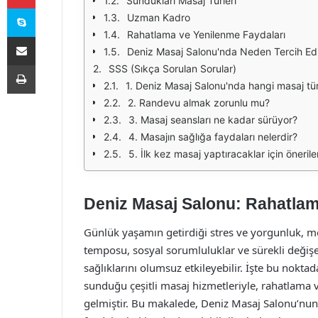
Sundukları Masaj Türleri
Skype
Uzman Kadro
Rahatlama ve Yenilenme Faydaları
E-Posta ile paylaş
Deniz Masaj Salonu'nda Neden Tercih Edi
Yazdır
SSS (Sıkça Sorulan Sorular)
1. Deniz Masaj Salonu'nda hangi masaj tü
2. Randevu almak zorunlu mu?
3. Masaj seansları ne kadar sürüyor?
4. Masajın sağlığa faydaları nelerdir?
5. İlk kez masaj yaptıracaklar için önerile
Deniz Masaj Salonu: Rahatlam
Günlük yaşamın getirdiği stres ve yorgunluk, mo
temposu, sosyal sorumluluklar ve sürekli değişe
sağlıklarını olumsuz etkileyebilir. İşte bu nokta
sunduğu çeşitli masaj hizmetleriyle, rahatlama v
gelmiştir. Bu makalede, Deniz Masaj Salonu’nu