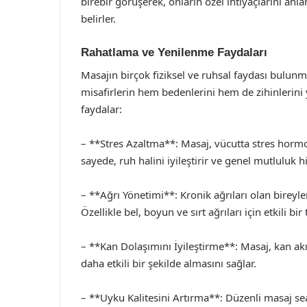
birebir görüşerek, onların özel ihtiyaçlarını anl
belirler.
Rahatlama ve Yenilenme Faydaları
Masajın birçok fiziksel ve ruhsal faydası bulun
misafirlerin hem bedenlerini hem de zihinlerini 
faydalar:
– **Stres Azaltma**: Masaj, vücutta stres hormon
sayede, ruh halini iyileştirir ve genel mutluluk his
– **Ağrı Yönetimi**: Kronik ağrıları olan bireyler
Özellikle bel, boyun ve sırt ağrıları için etkili bi
– **Kan Dolaşımını İyileştirme**: Masaj, kan akı
daha etkili bir şekilde almasını sağlar.
– **Uyku Kalitesini Artırma**: Düzenli masaj sean