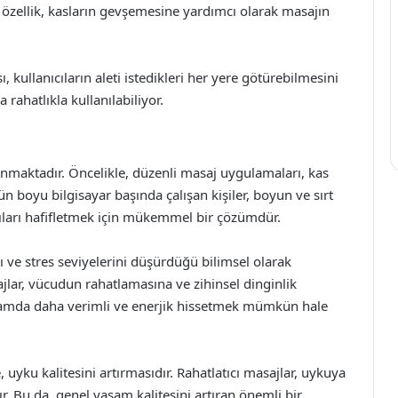
Bu özellik, kasların gevşemesine yardımcı olarak masajın
ı, kullanıcıların aleti istedikleri her yere götürebilmesini
 rahatlıkla kullanılabiliyor.
unmaktadır. Öncelikle, düzenli masaj uygulamaları, kas
ün boyu bilgisayar başında çalışan kişiler, boyun ve sırt
ğrıları hafifletmek için mükemmel bir çözümdür.
ı ve stres seviyelerini düşürdüğü bilimsel olarak
ajlar, vücudun rahatlamasına ve zihinsel dinginlik
şamda daha verimli ve enerjik hissetmek mümkün hale
 uyku kalitesini artırmasıdır. Rahatlatıcı masajlar, uykuya
ır. Bu da, genel yaşam kalitesini artıran önemli bir