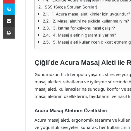
Skype
SSS (Sıkça Sorulan Sorular)
1. Acura masaj aleti kimler için uygundur?
E-Posta ile paylaş
2. Masaj aletini ne sıklıkla kullanmalıyım?
Yazdır
3. Isıtma fonksiyonu nasıl çalışır?
4. Masaj aletinin garantisi var mı?
5. Masaj aleti kullanırken dikkat etmem 
Çiğli’de Acura Masaj Aleti ile 
Günümüzün hızlı tempolu yaşamı, stres ve yorgu
masaj aletleri rahatlama ve iyileşme sürecinde ö
masaj aleti, kullanıcılarına sunduğu konfor ve sa
masaj aletinin özelliklerini, faydalarını ve nasıl k
Acura Masaj Aletinin Özellikleri
Acura masaj aleti, ergonomik tasarımı ve kullanıc
ve yoğunluk seviyeleri sunarak, her kullanıcının i