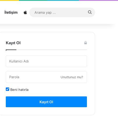
Sitemap
Arama
İletişim
yap
...
Kayıt Ol
Unuttunuz mu?
Beni hatırla
Kayıt Ol