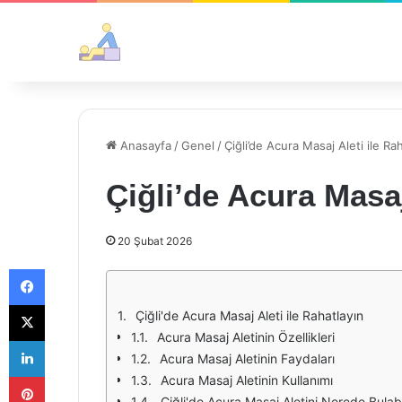
Anasayfa
/
Genel
/
Çiğli’de Acura Masaj Aleti ile Ra
Çiğli’de Acura Masaj
20 Şubat 2026
Facebook
X
Çiğli'de Acura Masaj Aleti ile Rahatlayın
Acura Masaj Aletinin Özellikleri
LinkedIn
Acura Masaj Aletinin Faydaları
Pinterest
Acura Masaj Aletinin Kullanımı
Çiğli'de Acura Masaj Aletini Nerede Bulabil