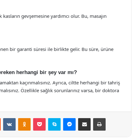
ak kasların gevşemesine yardımcı olur. Bu, masajın
nen bir garanti süresi ile birlikte gelir. Bu süre, ürüne
ereken herhangi bir şey var mı?
lamaktan kaçınmalısınız. Ayrıca, ciltte herhangi bir tahriş
alısınız. Özellikle sağlık sorunlarınız varsa, bir doktora
st
Reddit
VKontakte
Odnoklassniki
Pocket
Skype
Messenger
E-Posta ile paylaş
Yazdır