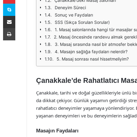
Çanakkale'deki Masaj Salonları
Skype
Deneyim Süreci
Sonuç ve Faydaları
E-Posta ile paylaş
SSS (Sıkça Sorulan Sorular)
Yazdır
1. Masaj salonlarında hangi tür masajlar 
2. Masaj öncesinde randevu almak gerekl
3. Masaj sırasında nasıl bir atmosfer bek
4. Masajın sağlığa faydaları nelerdir?
5. Masaj sonrası nasıl hissetmeliyim?
Çanakkale’de Rahatlatıcı Mas
Çanakkale, tarihi ve doğal güzellikleriyle ünlü bi
da dikkat çekiyor. Günlük yaşamın getirdiği str
rahatlatıcı deneyimler yaşamaya yönlendiriyor. B
yaşanan deneyimleri ve bu deneyimlerin sağladığ
Masajın Faydaları