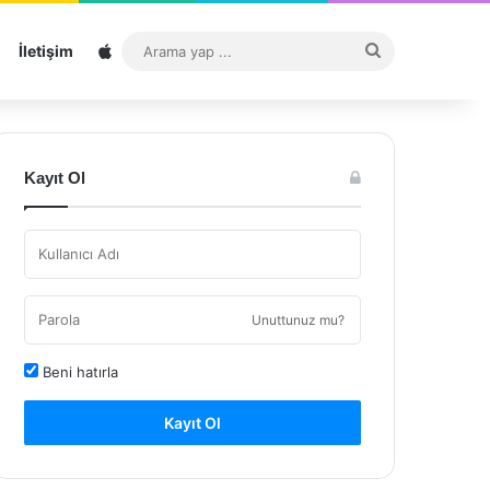
Sitemap
Arama
İletişim
yap
...
Kayıt Ol
Unuttunuz mu?
Beni hatırla
Kayıt Ol