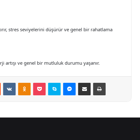
tırır, stres seviyelerini düşürür ve genel bir rahatlama
rji artışı ve genel bir mutluluk durumu yaşanır.
st
Reddit
VKontakte
Odnoklassniki
Pocket
Skype
Messenger
E-Posta ile paylaş
Yazdır