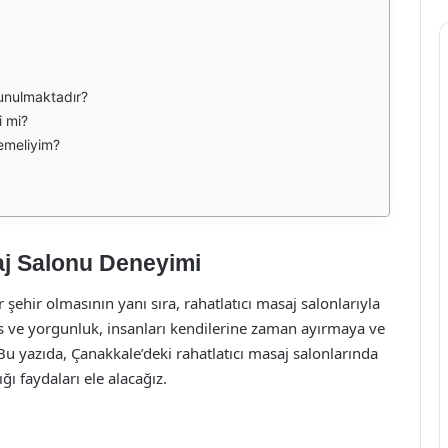
sunulmaktadır?
i mi?
lemeliyim?
aj Salonu Deneyimi
r şehir olmasının yanı sıra, rahatlatıcı masaj salonlarıyla
es ve yorgunluk, insanları kendilerine zaman ayırmaya ve
u yazıda, Çanakkale’deki rahatlatıcı masaj salonlarında
ı faydaları ele alacağız.