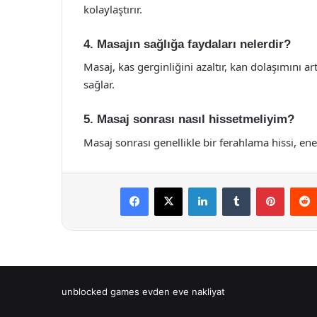
kolaylaştırır.
4. Masajın sağlığa faydaları nelerdir?
Masaj, kas gerginliğini azaltır, kan dolaşımını ar
sağlar.
5. Masaj sonrası nasıl hissetmeliyim?
Masaj sonrası genellikle bir ferahlama hissi, ene
Facebook
X
LinkedIn
Tumblr
Pintere
unblocked games
evden eve nakliyat