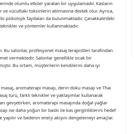
zerinde olumlu etkiler yaratan bir uygulamadır. Kasların
 ve vücuttaki toksinlerin atılmasına destek olur. Ayrıca,
ibi psikolojik faydaları da bulunmaktadır. Çanakkale’deki
i teknikler ve yöntemler kullanmaktadır.
 Bu salonlar, profesyonel masaj terapistleri tarafından
zmet vermektedir. Salonlar genellikle sıcak bir
ıştır. Bu ortam, müşterilerin kendilerini daha iyi
k masaj, aromaterapi masajı, derin doku masajı ve Thai
saj türü, farklı teknikler ve yaklaşımlar kullanarak
ları gevşetirken, aromaterapi masajında doğal yağlar
sajı ise daha yoğun bir baskı ile kas gerginliklerini hedef
kte yapılır ve bedenin enerji akışını dengelemeyi amaçlar.