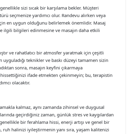
enellikle sizi sıcak bir karşılama bekler. Müşteri
j türü seçmenize yardımcı olur. Randevu alırken veya
 için en uygun olduğunu belirlemek önemlidir. Masaj
e ilgili bilgileri edinmesine ve masajın daha etkili
ıştır ve rahatlatıcı bir atmosfer yaratmak için çeşitli
zin uyguladığı teknikler ve baskı düzeyi tamamen sizin
ndıktan sonra, masajın keyfini çıkarmaya
 hissettiğinizi ifade etmekten çekinmeyin; bu, terapistin
dımcı olacaktır.
ğlamakla kalmaz, aynı zamanda zihinsel ve duygusal
nlarında geçirdiğiniz zaman, günlük stres ve kaygılardan
ellikle bir ferahlama hissi, enerji artışı ve genel bir
ruh halinizi iyileştirmenin yanı sıra, yaşam kalitenizi