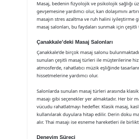
Masaj, bedenin fizyolojik ve psikolojik sağlığı ü
gevşemesine yardımcı olur, kan dolaşımını artırır
masajın stres azaltma ve ruh halini iyileştirme g
masaj salonları, bu faydaları sunmak için çeşitl
Çanakkale’deki Masaj Salonları
Çanakkale’de birçok masaj salonu bulunmaktadır.
sunulan çeşitli masaj türleri ile müşterilerine hi
atmosferde, rahatlatıcı müzik eşliğinde tasarlanm
hissetmelerine yardımcı olur.
Salonlarda sunulan masaj türleri arasında klasi
masajı gibi seçenekler yer almaktadır. Her bir ma
vücudu rahatlatmayı hedefler. Klasik masaj, kas
kullanılarak duyulara hitap edilir. Derin doku ma
alır. Thai masajı ise esneme hareketleri ile birli
Deneyim Süreci