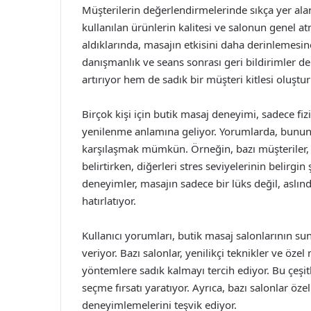
Müşterilerin değerlendirmelerinde sıkça yer alan
kullanılan ürünlerin kalitesi ve salonun genel a
aldıklarında, masajın etkisini daha derinlemesin
danışmanlık ve seans sonrası geri bildirimler 
artırıyor hem de sadık bir müşteri kitlesi oluştur
Birçok kişi için butik masaj deneyimi, sadece fiz
yenilenme anlamına geliyor. Yorumlarda, bunun n
karşılaşmak mümkün. Örneğin, bazı müşteriler, 
belirtirken, diğerleri stres seviyelerinin belirg
deneyimler, masajın sadece bir lüks değil, aslın
hatırlatıyor.
Kullanıcı yorumları, butik masaj salonlarının su
veriyor. Bazı salonlar, yenilikçi teknikler ve öze
yöntemlere sadık kalmayı tercih ediyor. Bu çeşit
seçme fırsatı yaratıyor. Ayrıca, bazı salonlar öze
deneyimlemelerini teşvik ediyor.