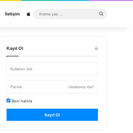
Sitemap
Arama
İletişim
yap
...
Kayıt Ol
Unuttunuz mu?
Beni hatırla
Kayıt Ol