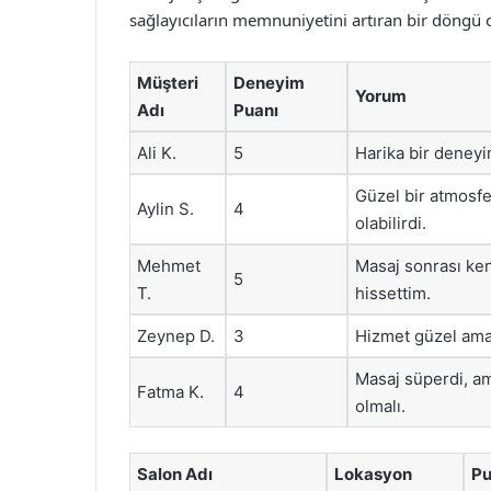
sağlayıcıların memnuniyetini artıran bir döngü 
Müşteri
Deneyim
Yorum
Adı
Puanı
Ali K.
5
Harika bir deneyi
Güzel bir atmosfe
Aylin S.
4
olabilirdi.
Mehmet
Masaj sonrası ke
5
T.
hissettim.
Zeynep D.
3
Hizmet güzel ama 
Masaj süperdi, a
Fatma K.
4
olmalı.
Salon Adı
Lokasyon
P