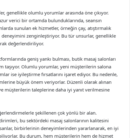
er, genellikle olumlu yorumlar arasında öne çıkıyor.
huzur verici bir ortamda bulunduklarında, seansın
larda sunulan ek hizmetler, örneğin çay, atıştırmalık
 deneyimini zenginleştiriyor. Bu tür unsurlar, genellikle
rak değerlendiriliyor.
tformlarında geniş yankı bulması, butik masaj salonları
em taşıyor. Olumlu yorumlar, yeni müşterilerin salona
 ise iyileştirme fırsatlarını işaret ediyor. Bu nedenle,
imlerine büyük önem veriyorlar. Düzenli olarak alınan
 ve müşterilerin taleplerine daha iyi yanıt verilmesine
erlendirmelerle şekillenen çok yönlü bir alan.
dirimleri, bu sektördeki masaj salonlarının kalitesini
sanlar, birbirlerinin deneyimlerinden yararlanarak, en iyi
abiliyorlar. Bu durum, hem müşterilerin hem de hizmet