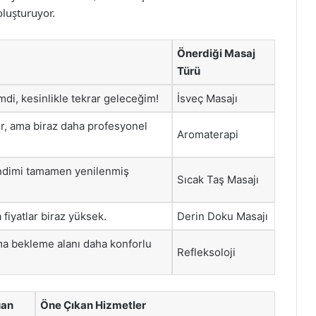
oluşturuyor.
Önerdiği Masaj
Türü
mdi, kesinlikle tekrar geleceğim!
İsveç Masajı
r, ama biraz daha profesyonel
Aromaterapi
ndimi tamamen yenilenmiş
Sıcak Taş Masajı
fiyatlar biraz yüksek.
Derin Doku Masajı
ma bekleme alanı daha konforlu
Refleksoloji
uan
Öne Çıkan Hizmetler