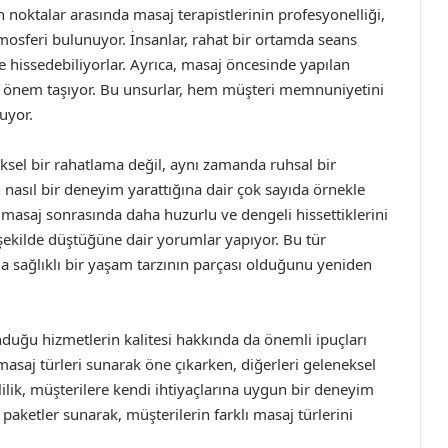
 noktalar arasında masaj terapistlerinin profesyonelliği,
tmosferi bulunuyor. İnsanlar, rahat bir ortamda seans
e hissedebiliyorlar. Ayrıca, masaj öncesinde yapılan
de önem taşıyor. Bu unsurlar, hem müşteri memnuniyetini
uyor.
iksel bir rahatlama değil, aynı zamanda ruhsal bir
asıl bir deneyim yarattığına dair çok sayıda örnekle
masaj sonrasında daha huzurlu ve dengeli hissettiklerini
in şekilde düştüğüne dair yorumlar yapıyor. Bu tür
da sağlıklı bir yaşam tarzının parçası olduğunu yeniden
nduğu hizmetlerin kalitesi hakkında da önemli ipuçları
l masaj türleri sunarak öne çıkarken, diğerleri geleneksel
lilik, müşterilere kendi ihtiyaçlarına uygun bir deneyim
l paketler sunarak, müşterilerin farklı masaj türlerini