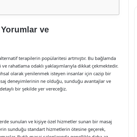
 Yorumlar ve
alternatif terapilerin popülaritesi artmıştır. Bu bağlamda
eri ve rahatlama odaklı yaklaşımlarıyla dikkat çekmektedir.
sal olarak yenilenmek isteyen insanlar için cazip bir
asaj deneyimlerinin ne olduğu, sunduğu avantajlar ve
detaylı bir şekilde yer vereceğiz.
lerde sunulan ve kişiye özel hizmetler sunan bir masaj
rlerin sunduğu standart hizmetlerin ötesine geçerek,
amaçlar. Butik masaj salonlarında genellikle daha az