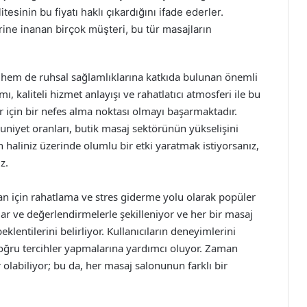
tesinin bu fiyatı haklı çıkardığını ifade ederler.
erine inanan birçok müşteri, bu tür masajların
l hem de ruhsal sağlamlıklarına katkıda bulunan önemli
ı, kaliteli hizmet anlayışı ve rahatlatıcı atmosferi ile bu
r için bir nefes alma noktası olmayı başarmaktadır.
iyet oranları, butik masaj sektörünün yükselişini
h haliniz üzerinde olumlu bir etki yaratmak istiyorsanız,
z.
san için rahatlama ve stres giderme yolu olarak popüler
ar ve değerlendirmelerle şekilleniyor ve her bir masaj
klentilerini belirliyor. Kullanıcıların deneyimlerini
 doğru tercihler yapmalarına yardımcı oluyor. Zaman
olabiliyor; bu da, her masaj salonunun farklı bir