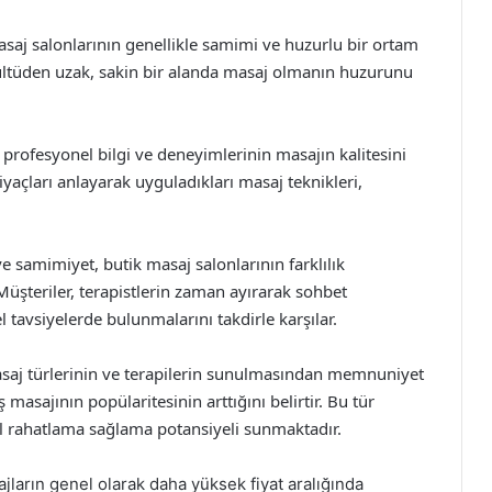
masaj salonlarının genellikle samimi ve huzurlu bir ortam
ültüden uzak, sakin bir alanda masaj olmanın huzurunu
in profesyonel bilgi ve deneyimlerinin masajın kalitesini
htiyaçları anlayarak uyguladıkları masaj teknikleri,
i ve samimiyet, butik masaj salonlarının farklılık
üşteriler, terapistlerin zaman ayırarak sohbet
l tavsiyelerde bulunmalarını takdirle karşılar.
 masaj türlerinin ve terapilerin sunulmasından memnuniyet
 masajının popülaritesinin arttığını belirtir. Bu tür
l rahatlama sağlama potansiyeli sunmaktadır.
sajların genel olarak daha yüksek fiyat aralığında