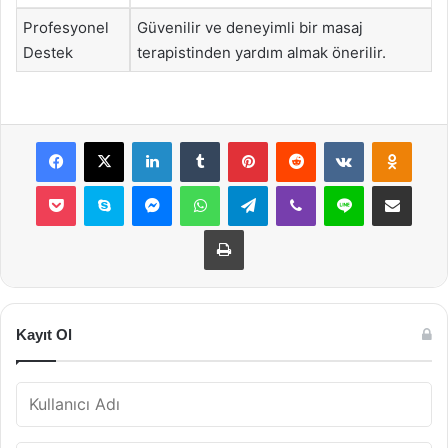
Profesyonel
Güvenilir ve deneyimli bir masaj
Destek
terapistinden yardım almak önerilir.
Facebook
X
LinkedIn
Tumblr
Pinterest
Reddit
VKontakte
Odnok
Pocket
Skype
Messenger
WhatsApp
Telegram
Viber
Line
E-Posta ile payla
Yazdır
Kayıt Ol