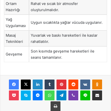
Ortam
Rahat ve sıcak bir atmosfer
Hazırlığı
oluşturulmalıdır.
Yağ
Uygun sıcaklıkta yağlar vücuda uygulanır.
Uygulaması
Masaj
Yuvarlak ve baskı hareketleri ile kaslar
Teknikleri
rahatlatılır.
Son kısımda gevşeme hareketleri ile
Gevşeme
seans tamamlanır.
Facebook
X
LinkedIn
Tumblr
Pinterest
Reddit
VKontakte
Odnok
Pocket
Skype
Messenger
WhatsApp
Telegram
Viber
Line
E-Posta ile payla
Yazdır