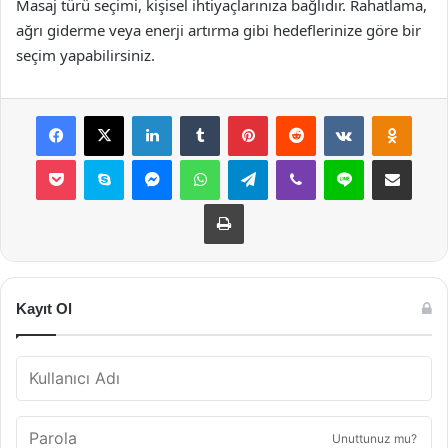
Masaj türü seçimi, kişisel ihtiyaçlarınıza bağlıdır. Rahatlama,
ağrı giderme veya enerji artırma gibi hedeflerinize göre bir
seçim yapabilirsiniz.
Facebook
X
LinkedIn
Tumblr
Pinterest
Reddit
VKontakte
Odnok
Pocket
Skype
Messenger
WhatsApp
Telegram
Viber
Line
E-Posta ile payla
Yazdır
Kayıt Ol
Unuttunuz mu?