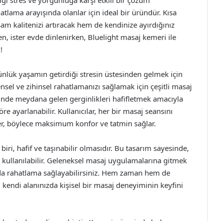
i stres ve yorgunluğa karşı etkili bir çözüm
lama arayışında olanlar için ideal bir üründür. Kısa
am kalitenizi artıracak hem de kendinize ayırdığınız
rken, ister evde dinlenirken, Bluelight masaj kemeri ile
!
nlük yaşamın getirdiği stresin üstesinden gelmek için
el ve zihinsel rahatlamanızı sağlamak için çeşitli masaj
erinde meydana gelen gerginlikleri hafifletmek amacıyla
göre ayarlanabilir. Kullanıcılar, her bir masaj seansını
rler, böylece maksimum konfor ve tatmin sağlar.
biri, hafif ve taşınabilir olmasıdır. Bu tasarım sayesinde,
 kullanılabilir. Geleneksel masaj uygulamalarına gitmek
ında rahatlama sağlayabilirsiniz. Hem zaman hem de
 kendi alanınızda kişisel bir masaj deneyiminin keyfini