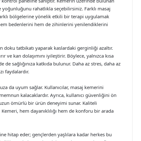
ir kontrol paneline sahiptir. Kemerin üzerinde bulunan
 yoğunluğunu rahatlıkla seçebilirsiniz. Farklı masaj
klı bölgelerine yönelik etkili bir terapi uygulamak
em bedenlerini hem de zihinlerini yenilendiklerini
 doku tatbikatı yaparak kaslardaki gerginliği azaltır.
rır ve kan dolaşımını iyileştirir. Böylece, yalnızca kısa
 de sağlığınıza katkıda bulunur. Daha az stres, daha az
ı faydalardır.
za da uyum sağlar. Kullanıcılar, masaj kemerini
emnun kalacaklardır. Ayrıca, kullanıcı güvenliğini ön
uzun ömürlü bir ürün deneyimi sunar. Kaliteli
aj Kemeri, hem dayanıklılığı hem de konforu bir arada
sine hitap eder; gençlerden yaşlılara kadar herkes bu