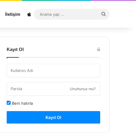
Sitemap
Arama
İletişim
yap
...
Kayıt Ol
Unuttunuz mu?
Beni hatırla
Kayıt Ol