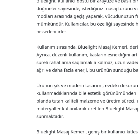
Bluelight, kullanıcı dostu bir arayüze ve basit b
düğmeler sayesinde, istediğiniz masaj türünü ve
modları arasında geçiş yaparak, vücudunuzun far
mümkündür. Kullanıcılar, bu özelliği sayesinde h
hissedebilirler.
Kullanım sırasında, Bluelight Masaj Kemeri, derin
Ayrıca, düzenli kullanım, kasların esnekliğini artı
süreli rahatlama sağlamakla kalmaz, uzun vadede
ağrı ve daha fazla enerji, bu ürünün sunduğu baz
Ürünün şık ve modern tasarımı, evdeki dekorunu
kullanmadıklarında bile estetik görünümünden m
planda tutan kaliteli malzeme ve üretim süreci, 
materyaller kullanılarak üretilen Bluelight Mas
sunmaktadır.
Bluelight Masaj Kemeri, geniş bir kullanıcı kitle