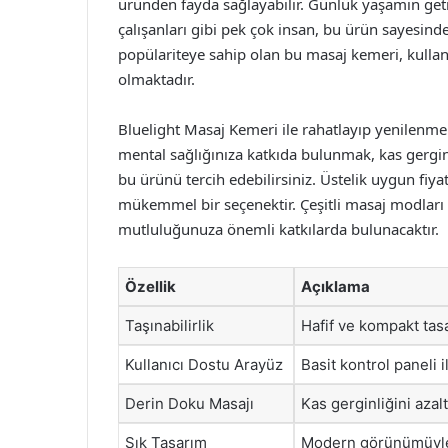
üründen fayda sağlayabilir. Günlük yaşamın getir
çalışanları gibi pek çok insan, bu ürün sayesinde
popülariteye sahip olan bu masaj kemeri, kullanı
olmaktadır.
Bluelight Masaj Kemeri ile rahatlayıp yenilenmek,
mental sağlığınıza katkıda bulunmak, kas gerginl
bu ürünü tercih edebilirsiniz. Üstelik uygun fiya
mükemmel bir seçenektir. Çeşitli masaj modları ve
mutluluğunuza önemli katkılarda bulunacaktır.
Özellik
Açıklama
Taşınabilirlik
Hafif ve kompakt tasa
Kullanıcı Dostu Arayüz
Basit kontrol paneli 
Derin Doku Masajı
Kas gerginliğini azalt
Şık Tasarım
Modern görünümüyle