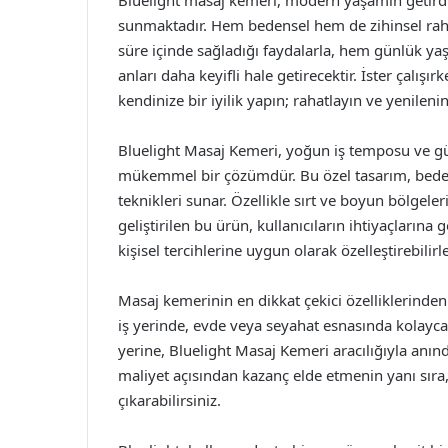
Bluelight masaj kemeri, modern yaşamın getirdiğ
sunmaktadır. Hem bedensel hem de zihinsel rahat
süre içinde sağladığı faydalarla, hem günlük yaş
anları daha keyifli hale getirecektir. İster çalışı
kendinize bir iyilik yapın; rahatlayın ve yenilenin
Bluelight Masaj Kemeri, yoğun iş temposu ve gü
mükemmel bir çözümdür. Bu özel tasarım, bedens
teknikleri sunar. Özellikle sırt ve boyun bölgel
geliştirilen bu ürün, kullanıcıların ihtiyaçlarına 
kişisel tercihlerine uygun olarak özelleştirebili
Masaj kemerinin en dikkat çekici özelliklerinden 
iş yerinde, evde veya seyahat esnasında kolayca
yerine, Bluelight Masaj Kemeri aracılığıyla an
maliyet açısından kazanç elde etmenin yanı sıra,
çıkarabilirsiniz.