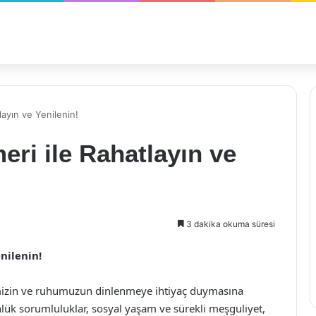
layın ve Yenilenin!
eri ile Rahatlayın ve
3 dakika okuma süresi
nilenin!
mizin ve ruhumuzun dinlenmeye ihtiyaç duymasına
lük sorumluluklar, sosyal yaşam ve sürekli meşguliyet,